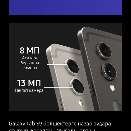
8 МП
Аса кең
бұрышты
камера
13 МП
Неігзгі камера
Galaxy Tab S9 бөлшектерге назар аудара
отырып жасалған. Мысалы, артқы