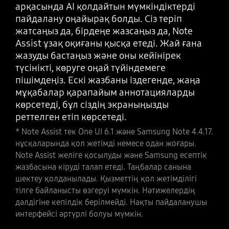
арқасында AI қолдайтын мүмкіндіктерді
қолдайтын мүмкіндіктерді пайдалану
айналдырыңыз. Бұл сіз іздеген нәрсені
пайдалану оңайырақ болды. Сіз теріп
оңайырақ болды. Жасанды интеллект
табудың жаңа визуалды әдісі.
жатсаңыз да, бірдеңе жазсаңыз да, Note
көмегімен өңдеудің жаңа мүмкіндіктері
Google арқасында Circle to Search көмегімен
Assist ұзақ оқиғаны қысқа етеді. Жай ғана
сізге қажетті фотосуретті алуға мүмкіндік
бұрын-соңды болмағандай іздеңіз.
жазуды бастаңыз және оны кейінірек
береді, мысалы, нысандарды жылжыту
* Нәтижелер тек иллюстрация үшін берілген.
түсінікті, көруге оңай түйіндемеге
және олар қалдырған кеңістікті ақылмен
Нәтижелер визуалды сәйкестікке байланысты
пішімдеңіз. Ескі жазбаны іздегенде, жаңа
толтыру.
өзгеруі мүмкін. Интернет байланысы қажет.
мұқабалар қарапайым аннотацияларды
Пайдаланушыларға Android жүйесін соңғы
* Generative Edit тек One UI 6.1 және Photo Editor
көрсетеді, бұл сіздің экраныңызды
нұсқасына жаңарту қажет болуы мүмкін. Өнімнің
3.4.21 немесе одан жоғары нұсқаларында қол
реттелген етіп көрсетеді.
функционалдығы қолданба мен құрылғының
жетімді. Generative Edit желіге қосылуды және
* Note Assist тек One UI 6.1 және Samsung Note 4.4.17.
параметрлеріне байланысты болуы мүмкін. Кейбір
Samsung есептік жазбасына кіруді қажет етеді.
нұсқаларында қол жетімді немесе одан жоғары.
мүмкіндіктер белгілі бір қолданбалармен үйлеспеуі
Generative Edit көмегімен өңдеу фотосуреттің
Note Assist желіге қосылуды және Samsung есептік
мүмкін. Қызметтің қол жетімділігі ел мен тілге
өлшемін 12 МП дейін өзгертеді. Көрінетін су белгісі
жазбасына кіруді талап етеді. Таңбалар санына
байланысты. Нәтижелердің дәлдігіне кепілдік
жасанды интеллект арқылы жасалғанын көрсету
шектеу қолданылады. Қызметтің қол жетімділігі
берілмейді.
үшін сақталған кезде шығатын кескіннің үстіне
тілге байланысты өзгеруі мүмкін. Нәтижелердің
қойылады. Жасалған нәтижелердің дәлдігі мен
дәлдігіне кепілдік берілмейді. Нақты пайдаланушы
сенімділігіне кепілдік берілмейді. Нақты
интерфейсі әртүрлі болуы мүмкін.
пайдаланушы интерфейсі әртүрлі болуы мүмкін.