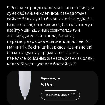
S Pen электронды қаламы планшет сияқты
су өткізбеу жөніндегі IP68 стандартына
сәйкес болуы үшін біз оны жетілдірдік.
11
,
12
Бұдан бөлек, ол кездейсоқ басылып кетуін
азайту үшін ұшының сезімталдығын
арттыруды қоса алғанда, барлық
параметрлер бойынша жетілдірілген. Ал
магниттік бекіткіштің арқасында және екі
бағытты қуаттау арқылы оны артқы
панельге қойсаңыз жанастырсаңыз болды,
қалам бірден қуат ала бастайды.
13
Бірге жақсы
S Pen
Толығырақ ақпарат