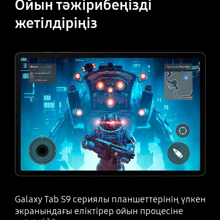
Ойын
тәжірибеңізді
жетілдіріңіз
Galaxy Tab S9 сериялы планшеттерінің үлкен
экранындағы еліктірер ойын процесіне