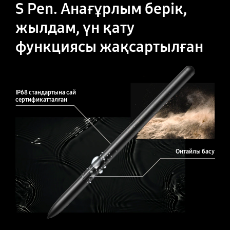
S Pen. Анағұрлым берік,
жылдам, үн қату
функциясы жақсартылған
IP68 стандартына сай
сертификатталған
Оңтайлы басу