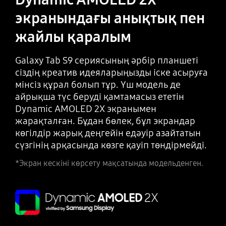
экранындағы анықтық пен
жайлы қаралым
Galaxy Tab S9 сериясының әрбір планшеті
сіздің креатив идеяларыңызды іске асыруға
мінсіз құрал болып тұр. Үш модель де
айрықша түс беруді қамтамасыз ететін
Dynamic AMOLED 2X экранымен
жарақталған. Бұдан бөлек, бұл экрандар
көгілдір жарық деңгейін едәуір азайтатын
сүзгінің арқасында көзге қауіп төндірмейді.
*Экран кескіні көрсету мақсатында модельденген.