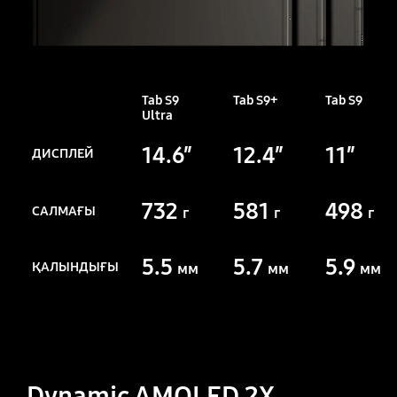
Tab S9
Tab S9+
Tab S9
Ultra
Tab S9 сериясын салыстыру
14.6″
12.4″
11″
ДИСПЛЕЙ
732
581
498
САЛМАҒЫ
г
г
г
5.5
5.7
5.9
ҚАЛЫНДЫҒЫ
мм
мм
мм
Dynamic AMOLED 2X