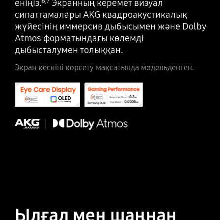
еніңіз.
Экранның керемет визуал
6
,
7
сипаттамалары AKG квадроакустикалық
жүйесінің иммерсив дыбысымен және Dolby
Atmos форматындағы көлемді
дыбысталумен толыққан.
Экран кескіні көрсету мақсатында модельденген.
Ылғал мен шаңнан