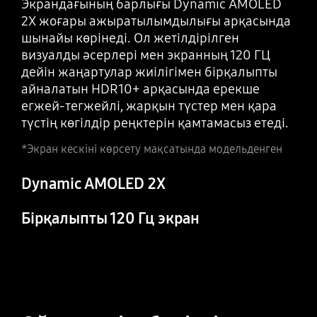
Экрандағының барлығы Dynamic AMOLED
2X жоғары ажыратылымдылығы арқасында
шынайы көрінеді. Ол жетілдірілген
визуалды әсерлері мен экранның 120 ГЦ
дейін жаңартулар жиілігімен бірқалыпты
айналатын HDR10+ арқасында ерекше
егжей-тегжейлі, жарқын түстер мен қара
түстің көгілдір реңктерін қамтамасыз етеді.
*Экран кескіні көрсету мақсатында модельденген
Dynamic AMOLED 2X
Бірқалыпты 120 Гц экран