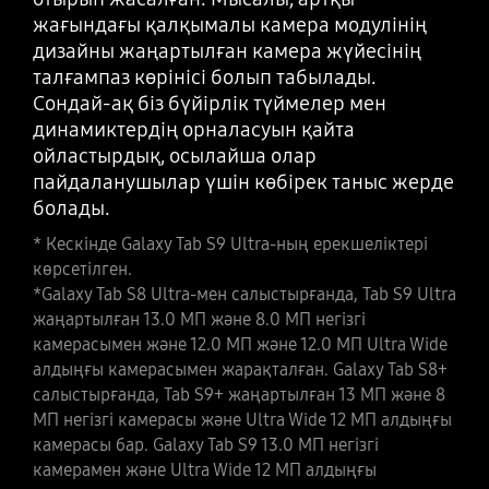
жағындағы қалқымалы камера модулінің
дизайны жаңартылған камера жүйесінің
талғампаз көрінісі болып табылады.
Сондай-ақ біз бүйірлік түймелер мен
динамиктердің орналасуын қайта
ойластырдық, осылайша олар
пайдаланушылар үшін көбірек таныс жерде
болады.
* Кескінде Galaxy Tab S9 Ultra-ның ерекшеліктері
көрсетілген.
*Galaxy Tab S8 Ultra-мен салыстырғанда, Tab S9 Ultra
жаңартылған 13.0 МП және 8.0 МП негізгі
камерасымен және 12.0 МП және 12.0 МП Ultra Wide
алдыңғы камерасымен жарақталған. Galaxy Tab S8+
салыстырғанда, Tab S9+ жаңартылған 13 МП және 8
МП негізгі камерасы және Ultra Wide 12 МП алдыңғы
камерасы бар. Galaxy Tab S9 13.0 МП негізгі
камерамен және Ultra Wide 12 МП алдыңғы