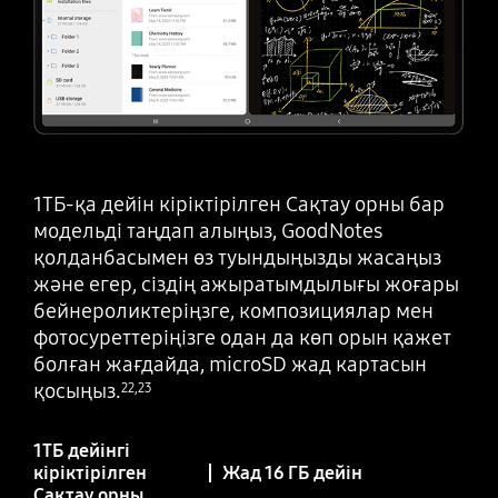
1ТБ-қа дейін кіріктірілген Сақтау орны бар
модельді таңдап алыңыз, GoodNotes
қолданбасымен өз туындыңызды жасаңыз
және егер, сіздің ажыратымдылығы жоғары
бейнероликтеріңзге, композициялар мен
фотосуреттеріңізге одан да көп орын қажет
болған жағдайда, microSD жад картасын
қосыңыз.
22
,
23
1TБ дейінгі
кіріктірілген
Жад 16 ГБ дейін
Сақтау орны