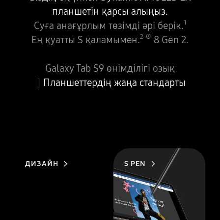
планшетін қарсы алыңыз.
1
Суға анағұрлым төзімді әрі берік.
2
®
Ең қуатты S қаламымен.
8 Gen 2.
Galaxy Tab S9 өнімділігі озық
Планшеттердің жаңа стандарты
ДИЗАЙН
S PEN