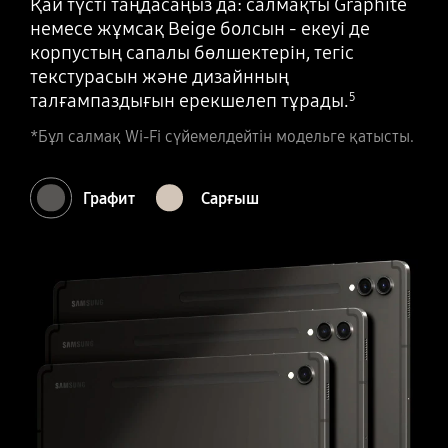
Қай түсті таңдасаңыз да: салмақты Graphite
немесе жұмсақ Beige болсын - екеуі де
корпустың сапалы бөлшектерін, тегіс
текстурасын және дизайнның
талғампаздығын ерекшелеп тұрады.
5
*Бұл салмақ Wi-Fi сүйемелдейтін модельге қатысты.
Графит
Сарғыш
Графит түсіндегі Galaxy Tab S9, S9+ және S9 Ultra бір-бірінің алдыңғы жағына қарай қабаттасып, ландшафт режимінде ландшафт режимінде солдан оңға қарай көрсетіледі. Samsung логотипі әрбір құрылғының жоғарғы сол жақ бұрышында көрсетіледі.