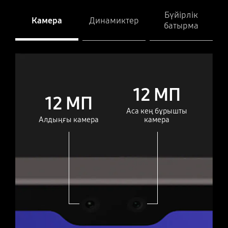
Бүйірлік
Камера
Динамиктер
батырма
Камера
Tab S9 Ultra
Tab S9 Ultra
Tab S9+
Tab S9+
Tab S9
Tab S9
12 МП
12 МП
Аса кең бұрышты
Алдыңғы камера
камера