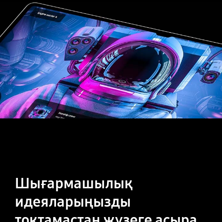
Шығармашылық
идеяларыңызды
тоқтамастан жүзеге асыра