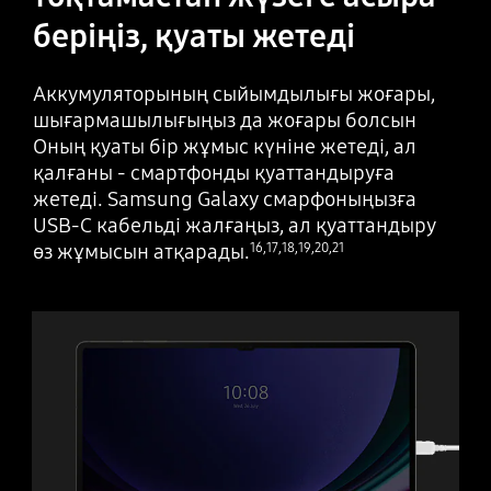
беріңіз, қуаты жетеді
Аккумуляторының сыйымдылығы жоғары,
шығармашылығыңыз да жоғары болсын
Оның қуаты бір жұмыс күніне жетеді, ал
қалғаны - смартфонды қуаттандыруға
жетеді. Samsung Galaxy смарфоныңызға
USB-C кабельді жалғаңыз, ал қуаттандыру
өз жұмысын атқарады.
16
,
17
,
18
,
19
,
20
,
21