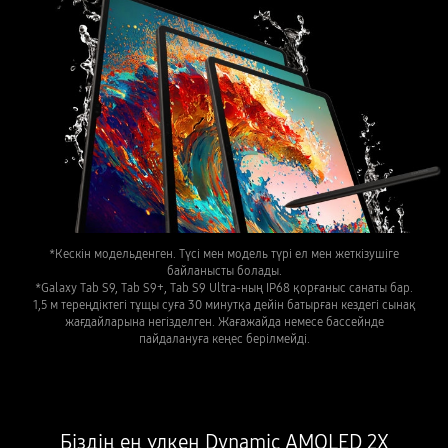
*Кескін модельденген. Түсі мен модель түрі ел мен жеткізушіге
байланысты болады.
*Galaxy Tab S9, Tab S9+, Tab S9 Ultra-ның IP68 қорғаныс санаты бар.
1,5 м тереңдіктегі тұщы суға 30 минутқа дейін батырған кездегі сынақ
жағдайларына негізделген. Жағажайда немесе бассейнде
пайдалануға кеңес берілмейді.
Біздің ең үлкен Dynamic AMOLED 2X