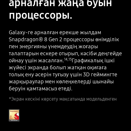
арналған жаңа буын
процессоры.
Galaxy-ге арналған ерекше жылдам
Snapdragon® 8 Gen 2 процессоры өнімділік
пен энергияны үнемдеудің жоғары
талаптарын ескере отырып, кәсіби деңгейде
ойнау үшін жасалған.
Графикалық ішкі
14
,
15
жүйесі экранда болып жатқан оқиғаға
толық ену әсерін туғызу үшін 3D геймингте
жарқыраулар мен көлеңкелерді шынайы
беруін қамтамасыз етеді.
*Экран кескіні көрсету мақсатында модельденген