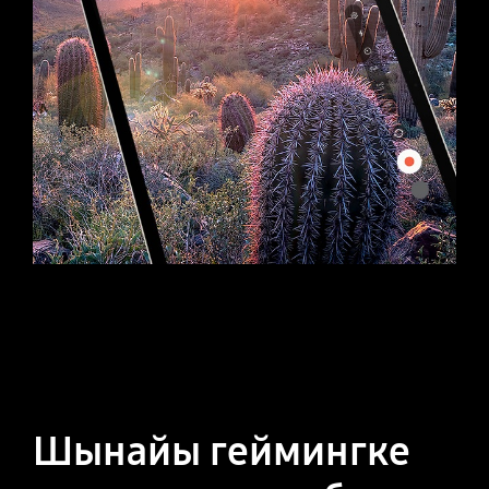
Шынайы геймингке