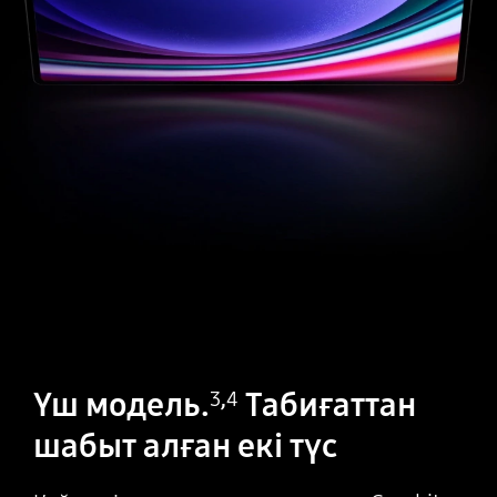
Үш модель.
Табиғаттан
3
,
4
шабыт алған екі түс