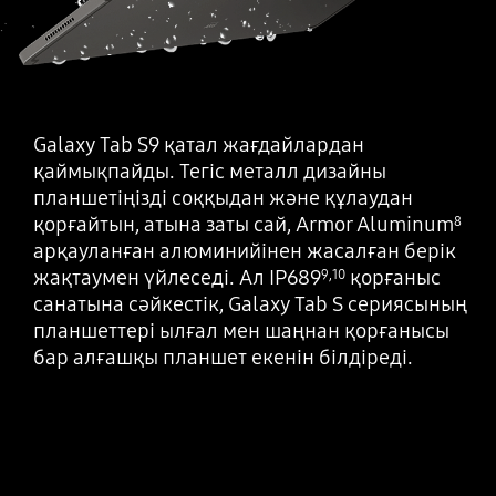
Galaxy Tab S9 қатал жағдайлардан
қаймықпайды. Тегіс металл дизайны
планшетіңізді соққыдан және құлаудан
қорғайтын, атына заты сай, Armor Aluminum
8
арқауланған алюминийінен жасалған берік
жақтаумен үйлеседі. Ал IP689
қорғаныс
9
,
10
санатына сәйкестік, Galaxy Tab S сериясының
планшеттері ылғал мен шаңнан қорғанысы
бар алғашқы планшет екенін білдіреді.