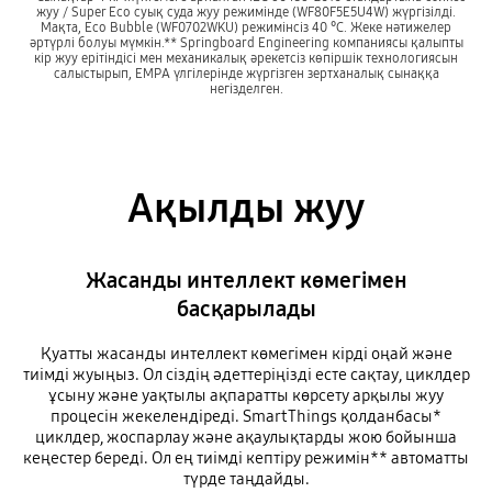
жуу / Super Eco суық суда жуу режимінде (WF80F5E5U4W) жүргізілді.
Мақта, Eco Bubble (WF0702WKU) режимінсіз 40 °C. Жеке нәтижелер
әртүрлі болуы мүмкін.** Springboard Engineering компаниясы қалыпты
кір жуу ерітіндісі мен механикалық әрекетсіз көпіршік технологиясын
салыстырып, EMPA үлгілерінде жүргізген зертханалық сынаққа
негізделген.
Ақылды жуу
Жасанды интеллект көмегімен
басқарылады
Қуатты жасанды интеллект көмегімен кірді оңай және
тиімді жуыңыз. Ол сіздің әдеттеріңізді есте сақтау, циклдер
ұсыну және уақтылы ақпаратты көрсету арқылы жуу
процесін жекелендіреді. SmartThings қолданбасы*
циклдер, жоспарлау және ақаулықтарды жою бойынша
кеңестер береді. Ол ең тиімді кептіру режимін** автоматты
түрде таңдайды.