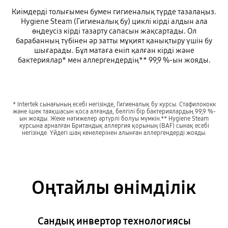
Киімдерді толығымен бумен гигиеналық түрде тазалаңыз.
Hygiene Steam (Гигиеналық бу) циклі кірді алдын ала
өңдеусіз кірді тазарту сапасын жақсартады. Ол
барабанның түбінен әр затты мұқият қанықтыру үшін бу
шығарады. Бұл матаға еніп қалған кірді және
бактериялар* мен аллергендердің** 99,9 %-ын жояды.
* Intertek сынағының есебі негізінде, Гигиеналық бу курсы. Стафилококк
және ішек таяқшасын қоса алғанда, белгілі бір бактериялардың 99,9 %-
ын жояды. Жеке нәтижелер әртүрлі болуы мүмкін.** Hygiene Steam
курсына арналған Британдық аллергия қорының (BAF) сынақ есебі
негізінде. Үйдегі шаң кенелерінен алынған аллергендерді жояды.
Оңтайлы өнімділік
Сандық инвертор технологиясы