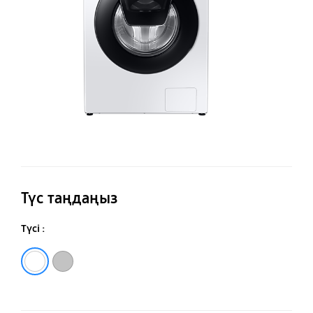
Түс таңдаңыз
Түсі :
Ақ
Күміс