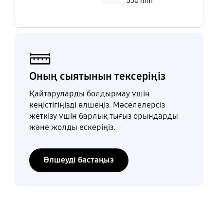
550 mm
Оның сыятынын тексеріңіз
Қайтаруларды болдырмау үшін
кеңістігіңізді өлшеңіз. Мәселелерсіз
жеткізу үшін барлық тығыз орындарды
және жолды ескеріңіз.
Өлшеуді бастаңыз