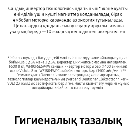
Сандық инвертор технологиясында тыныш* және қуатты
өнімділік үшін күшті магниттер қолданылады, бірақ
әмбебап моторға қарағанда аз энергия тұтынылады.
Щеткалардың қолданысын қысқарту арқылы тамаша
ұзақтық береді — 10 жылдық кепілдікпен резервтелген.
* Жалпы шуылды басу деңгейі мәні тиісінше жуу және айналдыру циклі
бойынша 5 дБА және 3 дБА. Деректер ERP жапсырмасына негізделген:
F500 8 кг, WF80F5E5P4W сандық инвертор моторы бар (1400 айн/мин)
және Vistula 8 кг, WF1804WPC әмбебап моторы бар (1400 айн/мин).**
Германиядағы Электрлік және электрондық және ақпараттық
технологиялар қауымдастығының (Verband Deutscher Elektrotechniker –
VDE) 23 жылдық сертификаты берілген. Нақты қызмет ету мерзімі жұмыс
жағдайларына байланысты өзгеруі мүмкін.
Гигиеналық тазалық