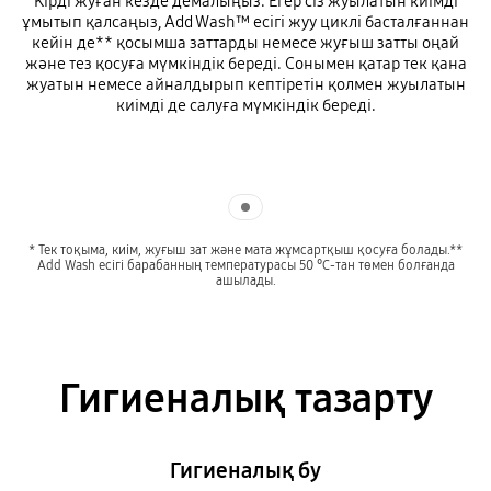
Кірді жуған кезде демалыңыз. Егер сіз жуылатын киімді
ұмытып қалсаңыз, Add Wash™ есігі жуу циклі басталғаннан
кейін де** қосымша заттарды немесе жуғыш затты оңай
және тез қосуға мүмкіндік береді. Сонымен қатар тек қана
жуатын немесе айналдырып кептіретін қолмен жуылатын
киімді де салуға мүмкіндік береді.
Indicator 1
* Тек тоқыма, киім, жуғыш зат және мата жұмсартқыш қосуға болады.**
Add Wash есігі барабанның температурасы 50 °C-тан төмен болғанда
ашылады.
Гигиеналық тазарту
Гигиеналық бу