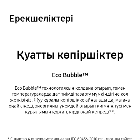
Ерекшеліктері
Қуатты көпіршіктер
Eco Bubble™
Eco Bubble™ технологиясын қолдана отырып, төмен
температураларда да* тиімді тазарту мүмкіндігіне қол
жеткізіңіз. Жуу құралы көпіршікке айналады да, матаға
оңай сіңеді, энергияны үнемдей отырып киімнің түсі мен
құрылымын қорғап, кірді оңай кетіреді**.
* Сынақтар 4 кг жүктемеге арналған IEC 60456-2010 стандартына сәйкес