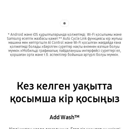
Indicator 1
* Android және iOS құрылғыларында қолжетімді. Wi-Fi қосылымы және
Samsung есептік жазбасы қажет.** Auto Cycle Link функциясы кір жуғыш
машина мен кептіргіште AI Control және Wi-Fi қосылған жағдайда ғана
қолжетімді болады.※Берілген суреттер нақты өнімнен өзгеше болуы
мүмкін.※Мобильді графикалық пайдаланушы интерфейсі суреттері ел,
қоршаған орта және т.б. аспектілер бойынша әртүрлі болуы мүмкін.
Кез келген уақытта
қосымша кір қосыңыз
Add Wash™