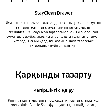
StayClean Drawer
Жуғыш затты ысырап қылғанды тоқтатыңыз және жуғыш
зат тартпасын тазалаудың қиын тапсырмасын
жеңілдетіңіз. StayClean тартпасы арнайы жобаланған
сумен шаю жүйесі арқылы ағартқышты толығымен жуып
кетіреді. Сабын қалдығы азайып, науа таза және
гигиеналық күйінде қалады.
Қарқынды тазарту
Көпіршікті сіңдіру
Киіміңіз қатты ластанған болса да, мінсіз тазалыққа қол
жеткізіңіз. Bubble Soak функциясы қан, шай, шарап,