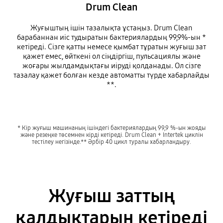
Drum Clean
Жуғыштың ішін тазалықта ұстаңыз. Drum Clean
барабаннан иіс тудыратын бактериялардың 99,9%-ын *
кетіреді. Сізге қатты немесе қымбат тұратын жуғыш зат
қажет емес, өйткені ол сіңдіргіш, пульсациялы және
жоғары жылдамдықтағы иіруді қолданады. Ол сізге
тазалау қажет болған кезде автоматты түрде хабарлайды
**.
* Кір жуғыш машинаның ішіндегі бактериялардың 99,9 %-ын жояды
және резеңке төсемнен кірді кетіреді. Drum Clean + Intertek циклін
тестілеу негізінде.** Әрбір 40 цикл туралы хабарландыру.
Жуғыш заттың
қалдықтарын кетіреді