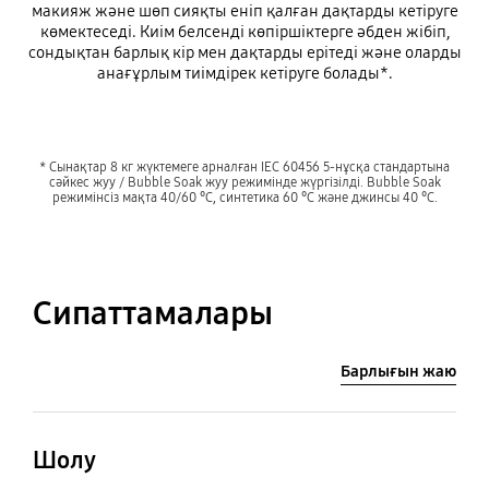
макияж және шөп сияқты еніп қалған дақтарды кетіруге
көмектеседі. Киім белсенді көпіршіктерге әбден жібіп,
сондықтан барлық кір мен дақтарды ерітеді және оларды
анағұрлым тиімдірек кетіруге болады*.
* Сынақтар 8 кг жүктемеге арналған IEC 60456 5-нұсқа стандартына
сәйкес жуу / Bubble Soak жуу режимінде жүргізілді. Bubble Soak
режимінсіз мақта 40/60 °C, синтетика 60 °C және джинсы 40 °C.
Сипаттамалары
Барлығын жаю
Шолу