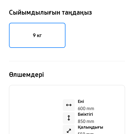
Сыйымдылығын таңдаңыз
9 кг
Өлшемдері
Ені
600 mm
Биіктігі
850 mm
Қалыңдығы