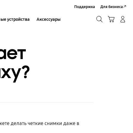
Поддержка
Для бизнеса
Поиск
Корзина
ые устройства
Аксессуары
Вход в систему/Регистрация
Поиск
ает
axy?
ете делать четкие снимки даже в