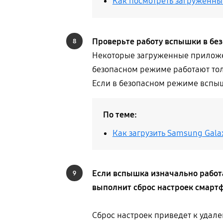
Как посмотреть загруженные
Проверьте работу вспышки в бе
8
Некоторые загруженные приложен
безопасном режиме работают то
Если в безопасном режиме вспыш
По теме:
Как загрузить Samsung Gala
Если вспышка изначально работ
9
выполнит сброс настроек смартф
Сброс настроек приведет к удале