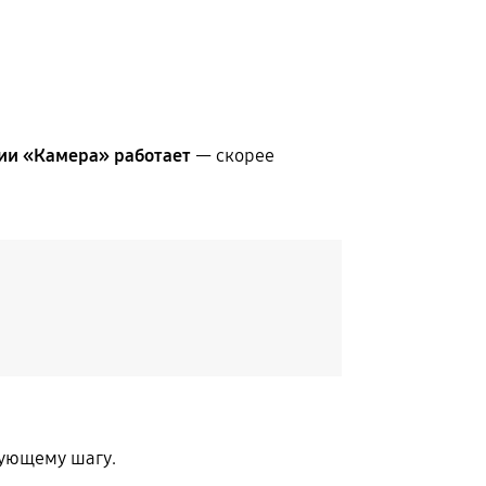
ии «Камера» работает
— скорее
.
дующему шагу.