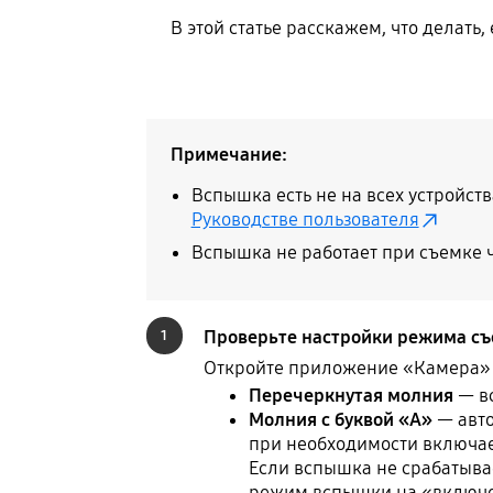
В этой статье расскажем, что делать
Примечание:
Вспышка есть не на всех устройст
Руководстве пользователя
Вспышка не работает при съемке 
Проверьте настройки режима съ
1
Откройте приложение «Камера» и
Перечеркнутая молния
— в
Молния с буквой «А»
— авто
при необходимости включае
Если вспышка не срабатывае
режим вспышки на «включен