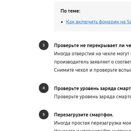
По теме:
Как включить фонарик на S
Проверьте не перекрывает ли че
3
Иногда отверстия на чехле могут
производитель заявляет о соотв
Снимите чехол и проверьте вспы
Проверьте уровень заряда смарт
4
Проверьте уровень заряда смарт
Перезагрузите смартфон.
5
Иногда простая перезагрузка мо