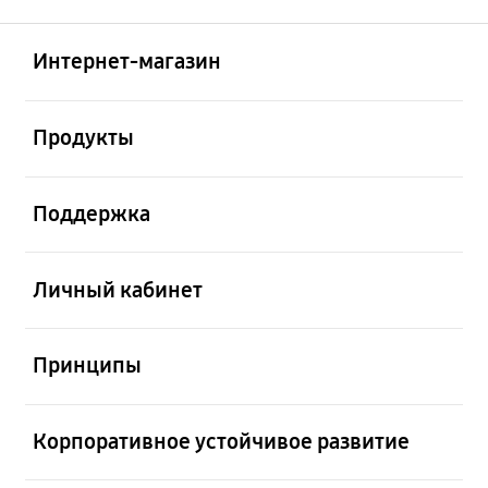
Открыто
Footer Navigation
Интернет-магазин
Открыто
Продукты
Открыто
Поддержка
Открыто
Личный кабинет
Открыто
Принципы
Открыто
Корпоративное устойчивое развитие