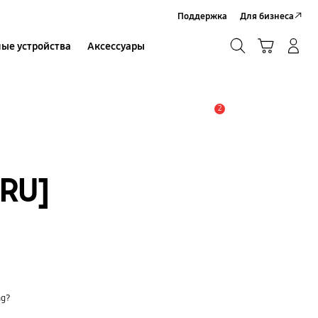
Поддержка
Для бизнеса
Поиск
Корзина
ые устройства
Аксессуары
Вход в систему/Регистрация
Поиск
2
Оповещение
RU]
ng?