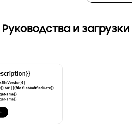
Руководства и загрузки
escription}}
e.fileVersion}}
ze}} MB
{{file.fileModifiedDate}}
mes}}
uageName}}
uageName}}
ь