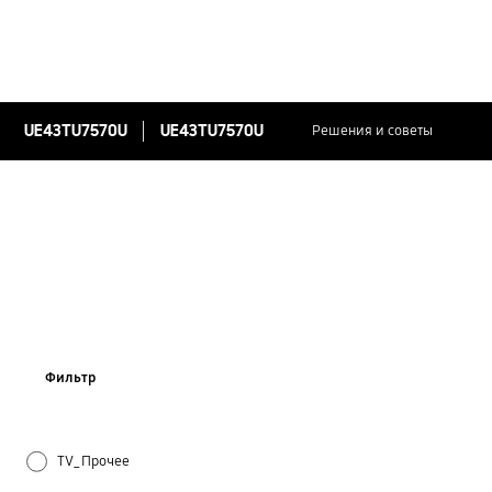
UE43TU7570U
UE43TU7570U
Решения и советы
Фильтр
TV_Прочее