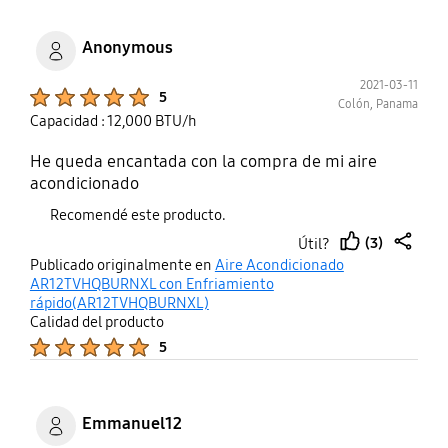
Anonymous
2021-03-11
Product Ratings :
5
Colón, Panama
Capacidad : 12,000 BTU/h
He queda encantada con la compra de mi aire
acondicionado
Recomendé este producto.
(3)
Útil?
thumb
share
Publicado originalmente en
Aire Acondicionado
up
AR12TVHQBURNXL con Enfriamiento
rápido(AR12TVHQBURNXL)
Calidad del producto
Product Ratings :
5
Emmanuel12