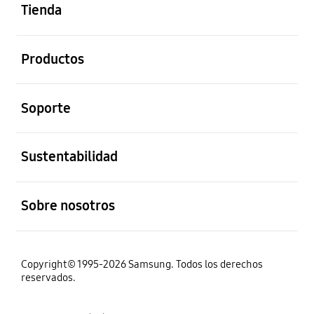
Tienda
abierto
Productos
abierto
Soporte
abierto
Sustentabilidad
abierto
Sobre nosotros
Copyright© 1995-2026 Samsung. Todos los derechos
reservados.