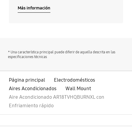
Más información
* Una característica principal puede diferir de aquella descrita en las
especificaciones técnicas
Página principal
Electrodomésticos
Aires Acondicionados
Wall Mount
Aire Acondicionado AR18TVHQBURNXL con
Enfriamiento rápido
abierto
Footer Navigation