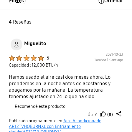
Filtros
Ordenar
Open Tooltip Layer
4
Reseñas
Miguelito
2021-10-23
Product Ratings :
5
Tamboril Santiago
Capacidad : 12,000 BTU/h
Hemos usado el aire casi dos meses ahora. Lo
prendemos en la noche antes de acostarnos y
apagamos por la mańana. La temperatura
tenemos ajustado en 24 lo que ha sido
suficientemente frío para nosotros. Aún así uno
Recomendé este producto.
tiene que aroparse con la sábana. Estaba
(8)
Útil?
esperando la primera factura de Edenorte después
thumb
share
Publicado originalmente en
Aire Acondicionado
de instalar el aire. Y tuvimos una sorpresa positiva
up
AR12TVHQBURNXL con Enfriamiento
cuando notamos que con aire prendido todas las