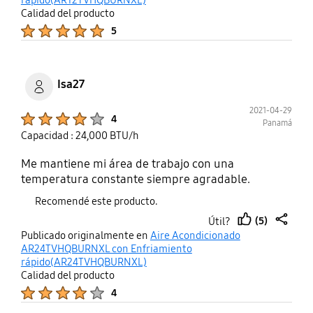
rápido(AR12TVHQBURNXL)
noches la factura subió solo 250 DOP.
Calidad del producto
Product Ratings :
5
Isa27
2021-04-29
Product Ratings :
4
Panamá
Capacidad : 24,000 BTU/h
Me mantiene mi área de trabajo con una
temperatura constante siempre agradable.
Recomendé este producto.
(5)
Útil?
thumb
share
Publicado originalmente en
Aire Acondicionado
up
AR24TVHQBURNXL con Enfriamiento
rápido(AR24TVHQBURNXL)
Calidad del producto
Product Ratings :
4