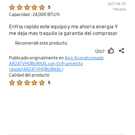
2021-04-29
Product Ratings :
5
Panama
Capacidad : 24,000 BTU/h
Enfria rapido este equipo y me ahorra energia Y
me deja mas traquilo la garantia del comprosor
Recomendé este producto.
Útil?
thumb
share
Publicado originalmente en
Aire Acondicionado
up
AR24TVHQBURNXL con Enfriamiento
rápido(AR24TVHQBURNXL)
Calidad del producto
Product Ratings :
5
bazaarvoice Certification Label