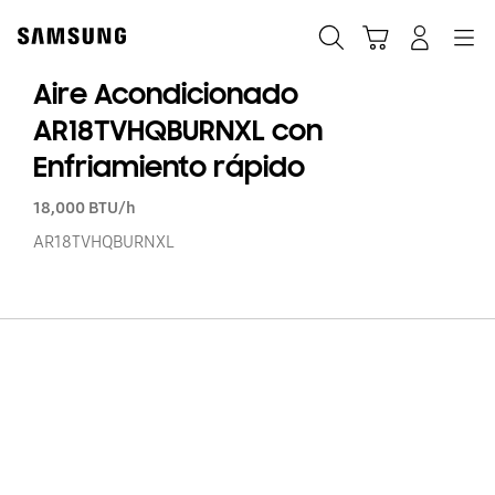
Skip
to
Búsqueda
Carrito
Navegación
Iniciar sesión
content
Aire Acondicionado
AR18TVHQBURNXL con
Enfriamiento rápido
18,000 BTU/h
AR18TVHQBURNXL
Ai
Ac
A
c