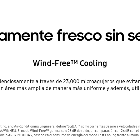
ente fresco sin sen
Wind-Free™ Cooling
ilenciosamente a través de 23,000 microagujeros que evitan 
a un área más amplia de manera más uniforme y además, uti
g, and Air-Conditioning Engineers) define “Still Air” como corrientes de aire a velocidades in
AAWKNEU. El modo Wind-Free™ genera solo 23 dB de ruido, en comparación con 26 dB con el
odelo AR07T9170HA3, basado en el consumo de energía del modo Fast Cooling frente al modo