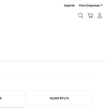
Soporte
Para Empresas
Búsqueda
Carrito
Iniciar sesión/Sign-Up
Búsqueda
ado
WKNCV
/h
18,000 BTU/h