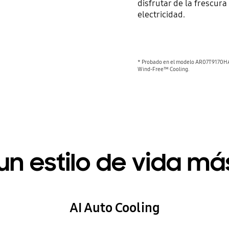
disfrutar de la frescura
electricidad.
* Probado en el modelo AR07T9170HA3
Wind-Free™ Cooling.
un estilo de vida má
AI Auto Cooling