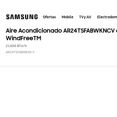
Skip
to
content
Ofertas
Mobile
TV y AV
Electrodom
Aire Acondicionado AR24TSFABWKNCV con
WindFreeTM
21,000 BTU/h
AR24TSFABWKNCV