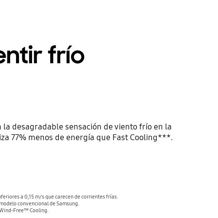
tir frío
la desagradable sensación de viento frío en la
liza 77% menos de energía que Fast Cooling***.
feriores a 0,15 m/s que carecen de corrientes frías.
 modelo convencional de Samsung.
 Wind-Free™ Cooling.