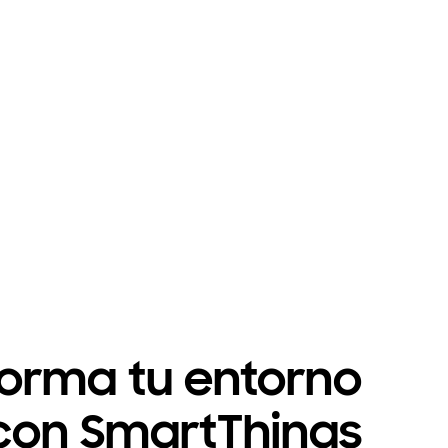
forma tu entorno
con SmartThings