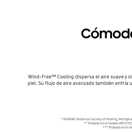
Cómodam
Wind-Free™ Cooling dispersa el aire suave y s
piel. Su flujo de aire avanzado también enfrí
* ASHRAE (American Society of Heating, Refrigeratin
** Probado en el modelo AR12TXC
*** Probado en el m