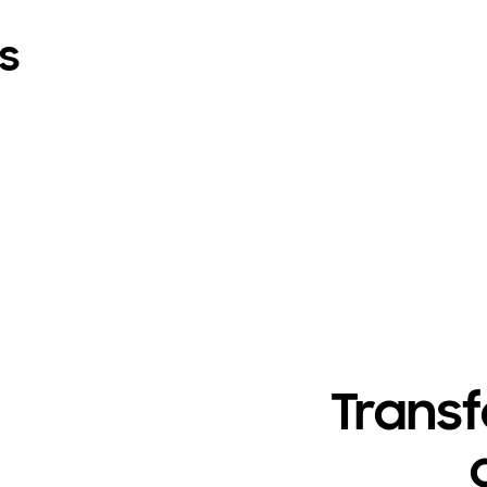
s
Trans