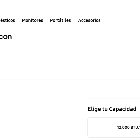
ésticos
Monitores
Portátiles
Accesorios
Aire
Acondicion
Elige tu Capacidad
AR24TSFAB
con
12,000 BTU
WindFreeTM