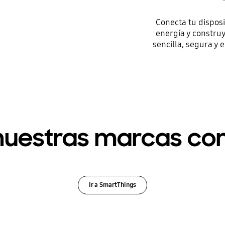
Conecta tu dispos
energía y constru
sencilla, segura y 
uestras marcas co
Ir a SmartThings