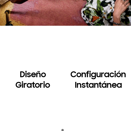
Diseño
Configuración
Giratorio
Instantánea
Indicator 1