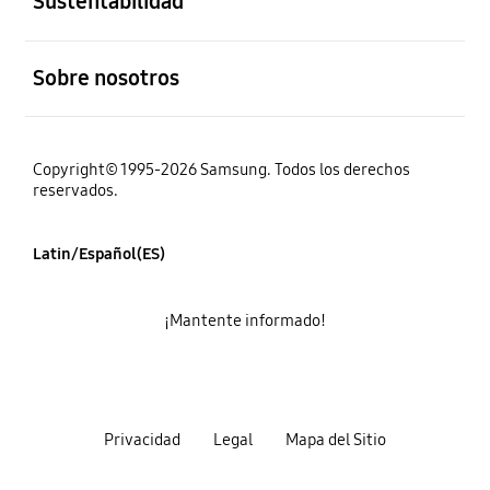
Sustentabilidad
abierto
Sobre nosotros
Copyright© 1995-2026 Samsung. Todos los derechos
reservados.
Latin/Español(ES)
¡Mantente informado!
Privacidad
Legal
Mapa del Sitio