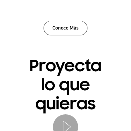
jugar
Conoce Más
Proyecta
lo que
quieras