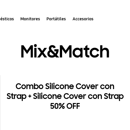
Promoció
Galaxy Z 
ésticos
Monitores
Portátiles
Accesorios
Combinación de estilo y seg
Mix&Match
Válido desde nov. 25. 2021 ~
Combo Silicone Cover con
Strap + Silicone Cover con Strap
50% OFF