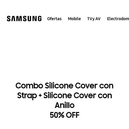
Skip
to
content
Ofertas
Mobile
TV y AV
Electrodom
Combo Silicone Cover con
Strap + Silicone Cover con
Anillo
50% OFF