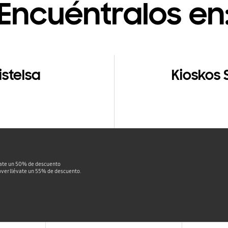
Encuéntralos en
stelsa
Kioskos
évate un 50% de descuento
cover llévate un 55% de descuento.