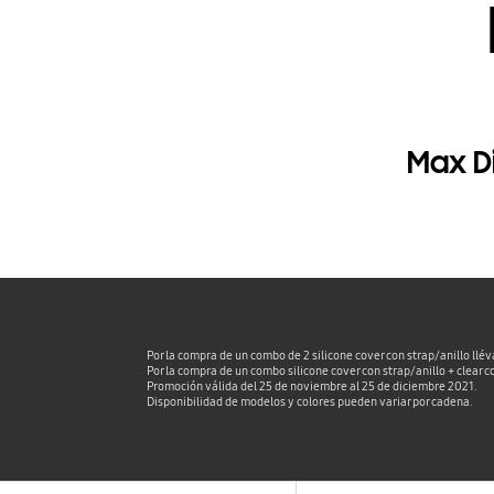
Max Di
Por la compra de un combo de 2 silicone cover con strap/anillo ll
Por la compra de un combo silicone cover con strap/anillo + clear 
Promoción válida del 25 de noviembre al 25 de diciembre 2021.
Disponibilidad de modelos y colores pueden variar por cadena.
Footer Navigation