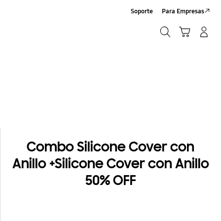
n Covers
Soporte
Para Empresas
Búsqueda
Carrito
Flip3
Iniciar sesión/Sign-Up
Búsqueda
uridad
 dic. 25. 2021
Combo Silicone Cover con
Anillo +Silicone Cover con Anillo
50% OFF