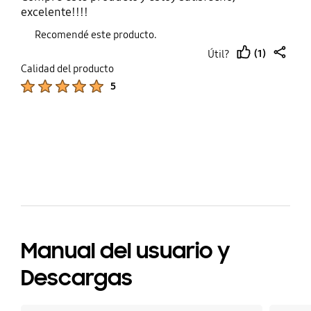
excelente!!!!
Recomendé este producto.
(1)
Útil?
thumb
share
Calidad del producto
up
Product Ratings :
5
bazaarvoice Certification Label
Manual del usuario y
Descargas