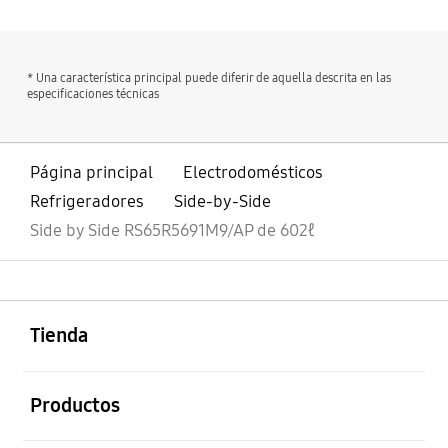
* Una característica principal puede diferir de aquella descrita en las
especificaciones técnicas
Página principal
Electrodomésticos
Refrigeradores
Side-by-Side
Side by Side RS65R5691M9/AP de 602ℓ
abierto
Footer Navigation
Tienda
abierto
Productos
abierto