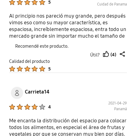
5
Cuidad de Panama
Al principio nos pareció muy grande, pero después
vimos eso como su mayor característica, es
espaciosa, increíblemente espaciosa, entra todo un
mercado grande sin importar mucho el tamaño de
los productos, siempre hay espacio. El dispensador
Recomendé este producto.
de hielo funciona genial, es asombrosa la cantidad
(4)
Útil?
de hielo que ella sola hace y tenemos hielo siempre
thumb
share
Calidad del producto
24*7 en cada comida o momento. Tener 3 espacios
up
Product Ratings :
5
separados con temperaturas diferentes es genial,
podemos tener diferentes comidas y productos
separados con la tranquilidad de que no
tendremos olores mezclados ni productos
Carrieta14
congelados por error.
2021-04-29
Product Ratings :
4
Panamá
Me encanta la distribución del espacio para colocar
todos los alimentos, en especial el área de frutas y
vegetales por que se conservan muy bien por días.