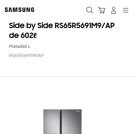
Skip
to
Búsqueda
Carrito
Navegación
Iniciar sesión
content
Side by Side RS65R5691M9/AP
de 602ℓ
Plata
602 L
RS65R5691M9/AP
Si
b
Si
RS
d