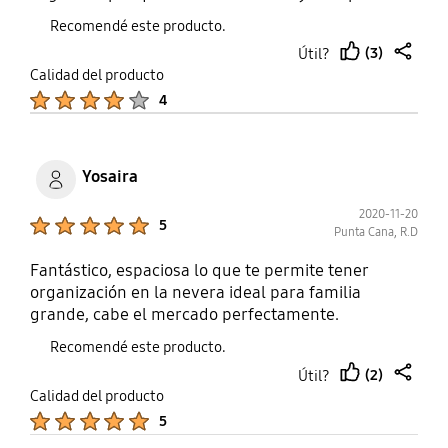
Recomendé este producto.
(3)
Útil?
thumb
share
Calidad del producto
up
Product Ratings :
4
Yosaira
2020-11-20
Product Ratings :
5
Punta Cana, R.D
Fantástico, espaciosa lo que te permite tener
organización en la nevera ideal para familia
grande, cabe el mercado perfectamente.
Recomendé este producto.
(2)
Útil?
thumb
share
Calidad del producto
up
Product Ratings :
5