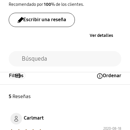
Recomendado por
100
% de los clientes.
Escribir una reseña
Ver detalles
Filtros
Ordenar
Open Tooltip Layer
5
Reseñas
Carlmart
2020-08-18
Product Ratings :