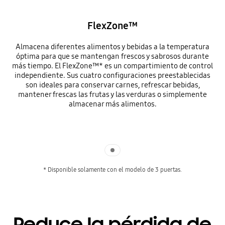
FlexZone™
Almacena diferentes alimentos y bebidas a la temperatura
óptima para que se mantengan frescos y sabrosos durante
más tiempo. El FlexZone™* es un compartimiento de control
independiente. Sus cuatro configuraciones preestablecidas
son ideales para conservar carnes, refrescar bebidas,
mantener frescas las frutas y las verduras o simplemente
almacenar más alimentos.
Indicator 1
* Disponible solamente con el modelo de 3 puertas.
Reduce la pérdida de