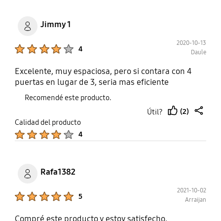
Jimmy 1
2020-10-13
Product Ratings :
4
Daule
Excelente, muy espaciosa, pero si contara con 4
puertas en lugar de 3, seria mas eficiente
Recomendé este producto.
(2)
Útil?
thumb
share
Calidad del producto
up
Product Ratings :
4
Rafa1382
2021-10-02
Product Ratings :
5
Arraijan
Compré este producto y estoy satisfecho,