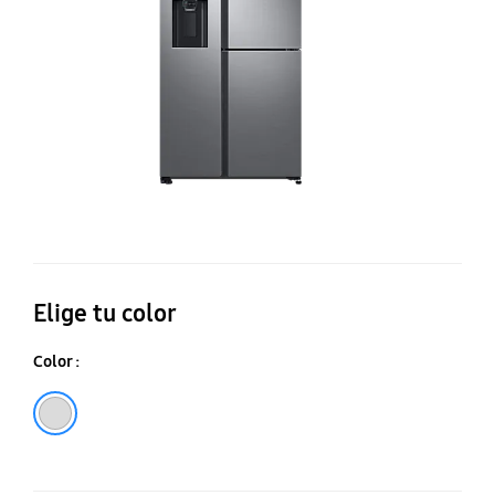
60
Elige tu color
Color :
Plata