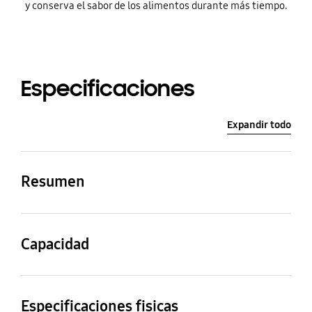
y conserva el sabor de los alimentos durante más tiempo.
Especificaciones
Expandir todo
Resumen
Capacidad neta total
Capacidad total en
(litros)
bruto (litros)
Capacidad
300
308
Capacidad neta total
Capacidad neta del
(litros)
congelador (litros)
Especificaciones fisicas
Ancho neto (mm)
Altura neta con