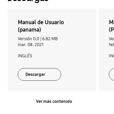
Manual de Usuario
M
(panama)
(
Versión 0.0 |
6.82 MB
Ve
mar. 08. 2021
fe
INGLÉS
IN
Descargar
Ver más contenido