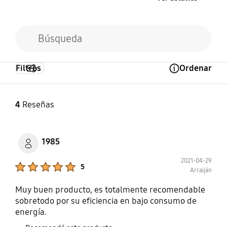
Filtros
Ordenar
Open Tooltip Layer
4
Reseñas
1985
2021-04-29
Product Ratings :
5
Arraiján
Muy buen producto, es totalmente recomendable
sobretodo por su eficiencia en bajo consumo de
energía.