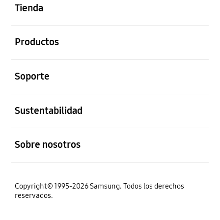
Tienda
abierto
Productos
abierto
Soporte
abierto
Sustentabilidad
abierto
Sobre nosotros
Copyright© 1995-2026 Samsung. Todos los derechos
reservados.