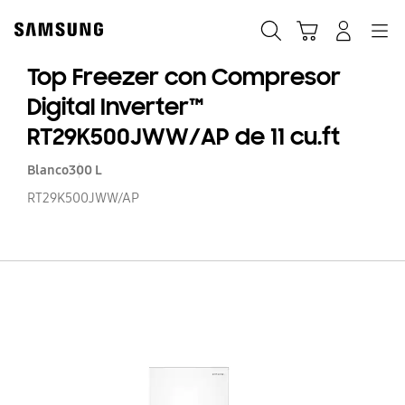
Skip
to
Búsqueda
Carrito
Navegación
Iniciar sesión
content
Top Freezer con Compresor
Digital Inverter™
RT29K500JWW/AP de 11 cu.ft
Blanco
300 L
RT29K500JWW/AP
To
Fr
c
C