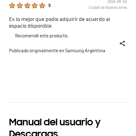
2024-09-30
Product Ratings :
5
Ciudad de Buenos Aires
Es lo mejor que podia adquirir de acuerdo al
espacio disponible
Recomendé este producto.
share
Publicado originalmente en Samsung Argentina
bazaarvoice Certification Label
Manual del usuario y
Descargas