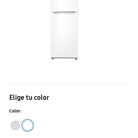
Di
In
R
d
11
cu
Elige tu color
Color :
Plata
Blanco