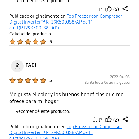
Recomendé este producto.
(5)
Útil?
thumb
share
Publicado originalmente en
Top Freezer con Compresor
up
Digital Inverter™ RT29K500JS8/AP de 11
cu.ft(RT29K500JS8_AP)
Calidad del producto
Product Ratings :
5
FABI
2022-04-08
Product Ratings :
5
Santa lucia Cotzumalguapa
Me gusta el color y los buenos beneficios que me
ofrece para mi hogar
Recomendé este producto.
(2)
Útil?
thumb
share
Publicado originalmente en
Top Freezer con Compresor
up
Digital Inverter™ RT29K500JS8/AP de 11
cu.ft(RT29K500JS8_AP)