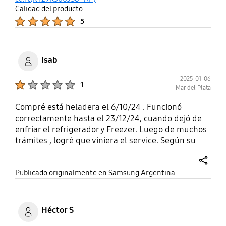
Calidad del producto
Product Ratings :
5
Isab
2025-01-06
Product Ratings :
1
Mar del Plata
Compré está heladera el 6/10/24 . Funcionó
correctamente hasta el 23/12/24, cuando dejó de
enfriar el refrigerador y Freezer. Luego de muchos
trámites , logré que viniera el service. Según su
observación , la heladera tiene una pérdida
importante de gas... Ahora , tengo que esperar que
share
Publicado originalmente en Samsung Argentina
la retiren para su posterior reparación, lo que en
suma estoy sin heladera en pleno verano, con la
pérdida de alimentos que tenía para Navidad y Año
Nuevo. No la recomiendo!! Muy mala experiencia
Héctor S
con la marca.