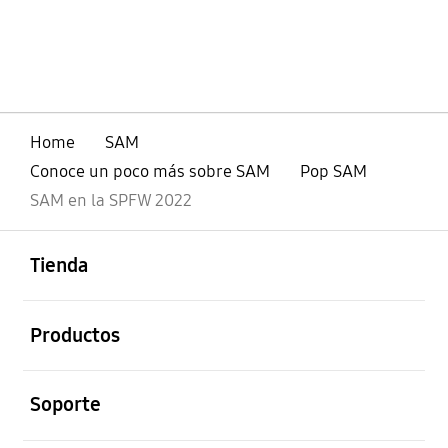
Home
SAM
Conoce un poco más sobre SAM
Pop SAM
SAM en la SPFW 2022
abierto
Footer Navigation
Tienda
abierto
Productos
abierto
Soporte
abierto