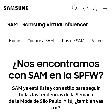
Skip
to
Búsqueda
Carrito
Navegación
Iniciar sesión
content
SAM - Samsung Virtual Influencer
Home
Conoce a SAM
Tips de SAM
Videos
¿Nos encontramos
con SAM en la SPFW?
SAM ya está lista y con estilo para seguir
todas las tendencias de la Semana
de la Moda de São Paulo. Y tú, ¿también vas
a ir?