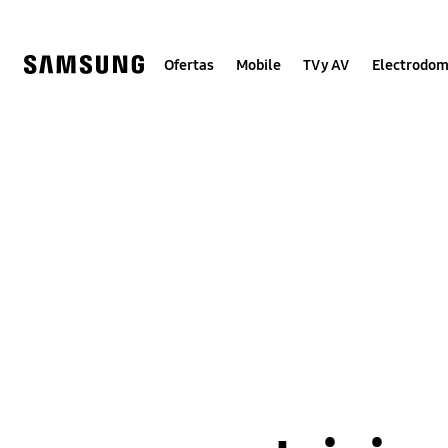
Skip
to
content
Ofertas
Mobile
TV y AV
Electrodom