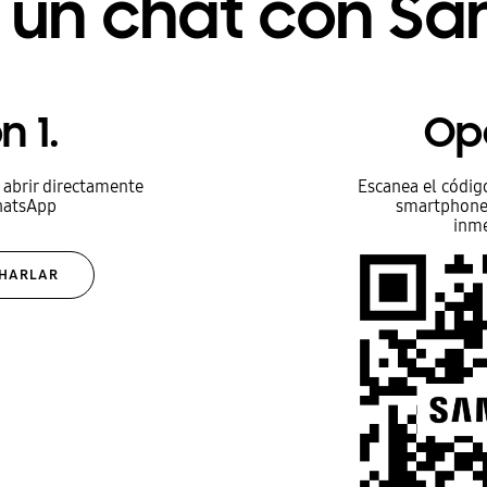
ar un chat con S
n 1.
Opc
 abrir directamente
Escanea el códig
hatsApp
smartphone 
inm
CHARLAR