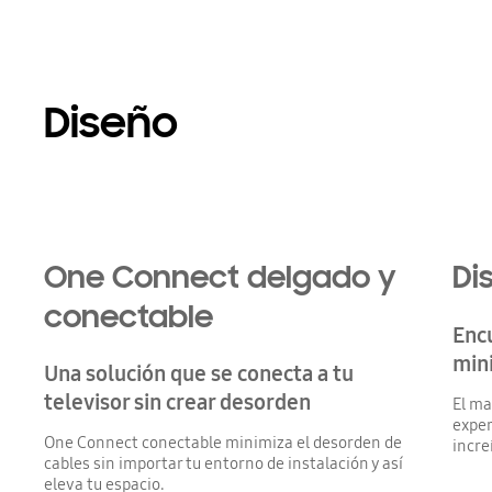
Diseño
Playing video
One Connect delgado y
Di
conectable
Encu
min
Una solución que se conecta a tu
televisor sin crear desorden
El ma
exper
One Connect conectable minimiza el desorden de
incre
cables sin importar tu entorno de instalación y así
eleva tu espacio.