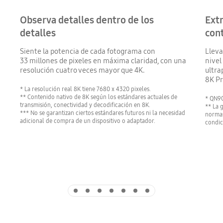
Observa detalles dentro de los
Extr
detalles
cont
Siente la potencia de cada fotograma con
Lleva
33 millones de pixeles en máxima claridad, con una
nivel
resolución cuatro veces mayor que 4K.
ultra
8K Pr
* La resolución real 8K tiene 7680 x 4320 pixeles.
** Contenido nativo de 8K según los estándares actuales de
* QN90
transmisión, conectividad y decodificación en 8K.
** La 
*** No se garantizan ciertos estándares futuros ni la necesidad
normas
adicional de compra de un dispositivo o adaptador.
condic
Indicator 1
Indicator 2
Indicator 3
Indicator 4
Indicator 5
Indicator 6
Indicator 7