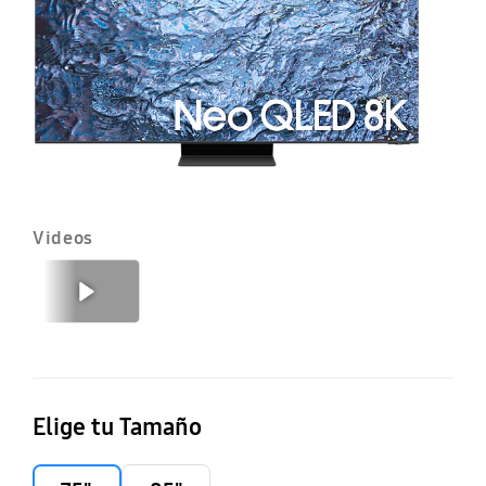
S
T
Videos
Anterior
Siguiente
Elige tu Tamaño