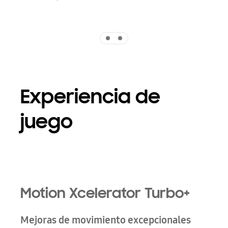
Indicator 1
Indicator 2
Experiencia de
juego
Playing video
Motion Xcelerator Turbo+
Mejoras de movimiento excepcionales