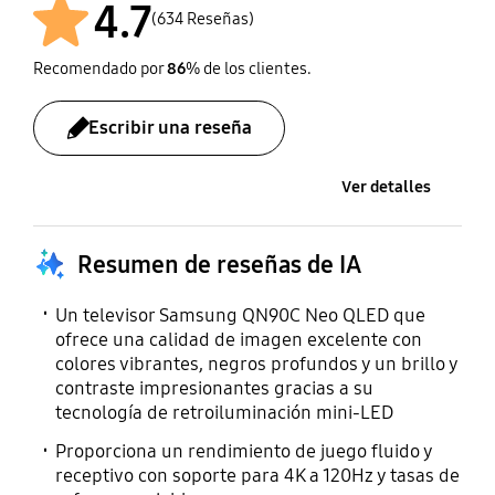
4.7
Especificaciones de
(634 Reseñas)
One Invisible Connectio
Vesa para montaje en
VESA
n de 15 m/10 m
pared
Recomendado por
86
% de los clientes.
400 x 400 mm
Sí
Sí
Escribir una reseña
Manual para usuarios
Montaje en pared
delgado Full Motion
Ver detalles
Sí
(Y22)
Sí
Resumen de reseñas de IA
Manual electrónico
Soporte de cámara web
Un televisor Samsung QN90C Neo QLED que
ofrece una calidad de imagen excelente con
Sí
Sí
colores vibrantes, negros profundos y un brillo y
contraste impresionantes gracias a su
tecnología de retroiluminación mini-LED
Zigbee / Thread Module
Cable de alimentación
Proporciona un rendimiento de juego fluido y
Integrado
Sí
receptivo con soporte para 4K a 120Hz y tasas de