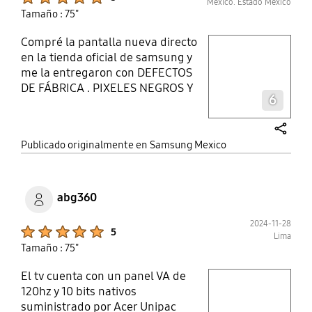
México. Estado Mexico
Tamaño : 75"
Compré la pantalla nueva directo
play video
en la tienda oficial de samsung y
me la entregaron con DEFECTOS
Layer popup open
DE FÁBRICA . PIXELES NEGROS Y
6
COLORADOS además de tener la
tapa trasera DESPRENDIDA. Lo
peor que NO quieren hacer válida
share
Publicado originalmente en Samsung Mexico
la garantía
abg360
2024-11-28
Product Ratings :
5
Lima
Tamaño : 75"
El tv cuenta con un panel VA de
play video
120hz y 10 bits nativos
suministrado por Acer Unipac