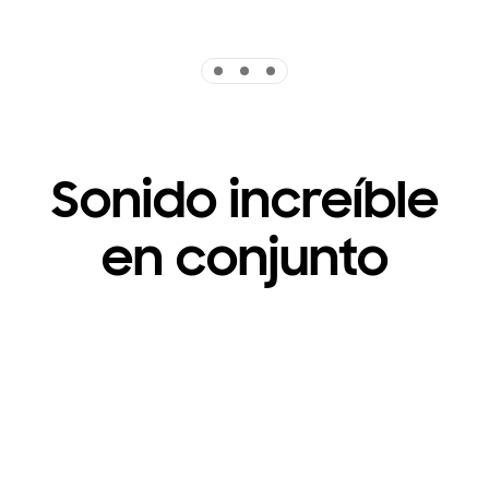
Indicator 1
Indicator 2
Indicator 3
Sonido increíble
en conjunto