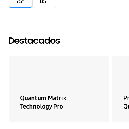
75"
85"
Destacados
Quantum Matrix
P
Technology Pro
Q