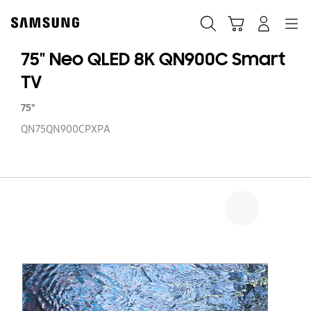
Skip
to
Búsqueda
Carrito
Navegación
Iniciar sesión
content
75" Neo QLED 8K QN900C Smart
TV
75"
QN75QN900CPXPA
75
N
Q
8
Q