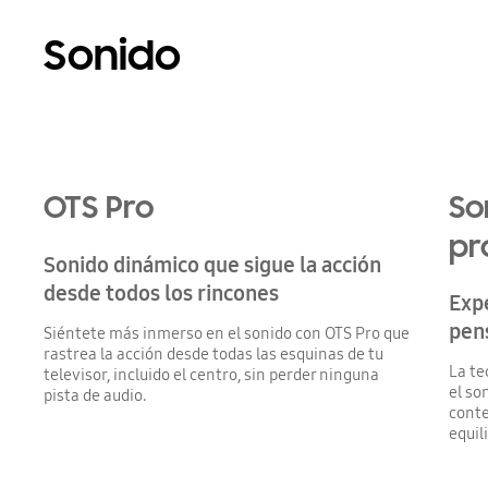
Sonido
Playing video
OTS Pro
So
pr
Sonido dinámico que sigue la acción
desde todos los rincones
Exp
pen
Siéntete más inmerso en el sonido con OTS Pro que
rastrea la acción desde todas las esquinas de tu
La te
televisor, incluido el centro, sin perder ninguna
el so
pista de audio.
conte
equil