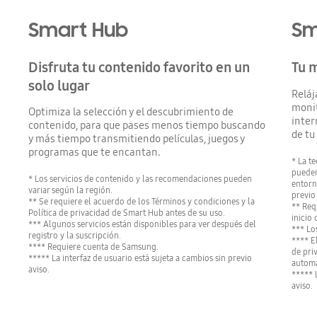
Smart Hub
Sm
Disfruta tu contenido favorito en un
Tu m
solo lugar
Reláj
monit
Optimiza la selección y el descubrimiento de
inter
contenido, para que pases menos tiempo buscando
de tu
y más tiempo transmitiendo películas, juegos y
programas que te encantan.
* La te
pueden
* Los servicios de contenido y las recomendaciones pueden
entorn
variar según la región.
previo 
** Se requiere el acuerdo de los Términos y condiciones y la
** Req
Política de privacidad de Smart Hub antes de su uso.
inicio
*** Algunos servicios están disponibles para ver después del
*** Lo
registro y la suscripción.
**** E
**** Requiere cuenta de Samsung.
de pri
***** La interfaz de usuario está sujeta a cambios sin previo
automá
aviso.
***** 
aviso.