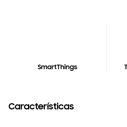
SmartThings
T
Características