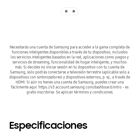
Indicator 1
Indicator 2
Necesitarás una cuenta de Samsung para acceder a la gama completa de 
funciones inteligentes disponibles a través de tu dispositivo, incluidos 
los servicios inteligentes basados en la red, aplicaciones como juegos y 
servicios de streaming, funcionalidad de hogar inteligente, y muchos 
más. Si decides no iniciar sesión en tu dispositivo con tu cuenta de 
Samsung, solo podrás conectarse a televisión terrestre (aplicable solo a 
dispositivos con sintonizadores) y dispositivos externos, p. ej., a través de 
HDMI. Si aún no tienes una cuenta de Samsung, puedes crear una 
fácilmente aquí: https://v3.account.samsung.com/dashboard/intro - es 
gratis inscribirse. Se aplican términos y condiciones.
Especificaciones