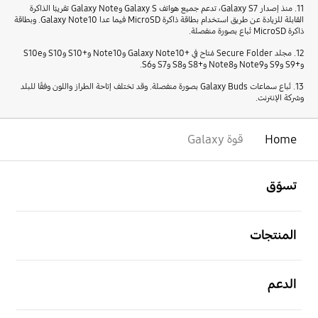
11. منذ إصدار Galaxy S7، تدعم جميع هواتف Galaxy S وGalaxy Note تقريبًا الذاكرة
القابلة للزيادة عن طريق استخدام بطاقة ذاكرة MicroSD فيما عدا Galaxy Note10. وبطاقة
ذاكرة MicroSD تُباع بصورة منفصلة.
12. مجلد Secure Folder مُتاح في +Galaxy Note10 وNote10 و+S10 وS10 وS10e
و+S9 وS9 وNote9 وNote8 و+S8 وS8 وS7 وS6.
13. تُباع سماعات Galaxy Buds بصورة منفصلة. وقد تختلف إتاحة الطراز واللون وفقًا للبلد
وشركة الإنترنت.
Home
قوة Galaxy
افتح
Footer Navigation
تسوّق
افتح
المنتجات
افتح
الدعم
افتح