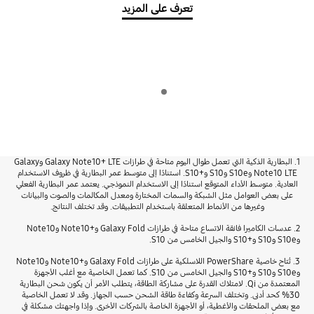
تعرف على المزيد
Indicator 1
تشغيل
1. البطارية الذكية التي تعمل طوال اليوم متاحة في طرازات Galaxy Note10+ LTE وGalaxy
Note10 LTE وS10e وS10 و+S10. استنادًا إلى متوسط عمر البطارية في ظروف الاستخدام
العادية. متوسط الأداء المتوقع استنادًا إلى الاستخدام النموذجي. يعتمد عمر البطارية الفعلي
على بعض العوامل مثل الشبكة والسمات المختارة ومعدل المكالمات والصوت والبيانات
وغيرها من الأنماط المتعلقة باستخدام التطبيقات. وقد تختلف النتائج.
2. عدسات الكاميرا فائقة الاتساع متاحة في طرازات Galaxy Fold و+Note10 وNote10
وS10e وS10 و+S10 والجيل الخامس من S10.
3. تُتاح خاصية PowerShare اللاسلكية على طرازات Galaxy Fold و+Note10 وNote10
وS10e وS10 و+S10 والجيل الخامس من S10. كما تعمل الخاصية مع أغلب الأجهزة
المعتمدة من Qi. لامتلاك القدرة على مشاركة الطاقة، يتطلب الأمر أن يكون شحن البطارية
30% كحد أدنى. وتختلف السرعة وكفاءة طاقة الشحن حسب الجهاز. وقد لا تعمل الخاصية
مع بعض الملحقات والأغطية، أو الأجهزة الخاصة بالشركات الأخرى. وإذا واجهتك مشكلة في