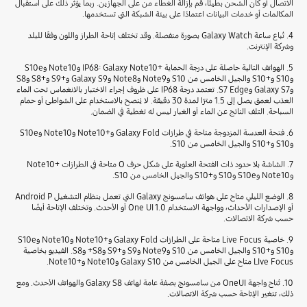
الاتصال أو كان الشحن بطيئًا، قم بإزالة الغطاء من على الجهازين. ربما يؤثر ذلك على استقبال
المكالمات أو خدمات البيانات اعتمادًا على بيئة الشبكة التي تستخدمها.
4. تُباع ساعة Galaxy Watch بصورة منفصلة. وقد تختلف إتاحة الطراز واللون وفقًا للبلد
وشركة الإنترنت.
5. الهواتف التالية حاصلة على درجة الحماية +IP68: Galaxy Note10 وNote10 وS10e
وS10 و+S10 والجيل الخامس من S10 وNote9 وNote8 وGalaxy S9 و+S9 و+S8 وS8
وGalaxy S7 وS7 Edge. تعتمد درجة IP68 على ظروف إجراء الاختبار بالانغماس تحت الماء
العذب لعمق يصل إلى 1.5 مترًا لمدة 30 دقيقة. لا يُنصح بالاستخدام على الشواطئ أو حمام
السباحة. التلف الناتج عن الماء أو الغبار ليس له تغطية في الضمان.
6. فتحة العدسة المزدوجة متاحة في طرازات Galaxy Fold و+Note10 وNote10 وS10e
وS10 و+S10 والجيل الخامس من S10.
7. الشاشة بلا حدود ذات الفتحة العلوية على شكل حرف O متاحة في الطرازات +Note10
وNote10 وS10e وS10 و+S10 والجيل الخامس من S10.
8. الوضع الليلي متاح على هواتف سامسونج Galaxy التي تعمل بنظام التشغيل Android P
أو الإصدارات الأحداث، وواجهة الاستخدام One UI 1.0 أو الأحدث. وتختلف الإتاحة أيضًا
حسب شركة الاتصالات.
9. خاصية Live Focus متاحة على الطرازات Galaxy Fold و+Note10 وNote10 وS10e
وS10 و+S10 والجيل الخامس من S10 وNote9 وS9 و+S9 وS8+ وS8. الفيديو بخاصية
LIve Focus متاح على الجيل الخامس من Galaxy S10 وNote10 و+Note10.
10. تُتاح واجهة OneUI من سامسونج بصفة عامة لهاتف Galaxy S8 والهواتف الأحدث. ومع
ذلك، تتغير الإتاحة حسب شركة الاتصالات.