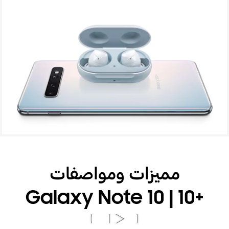
Galaxy: انسيابية اتصال الأجهزة معًا
مميزات ومواصفات
‎Galaxy Note 10 | 10+‎