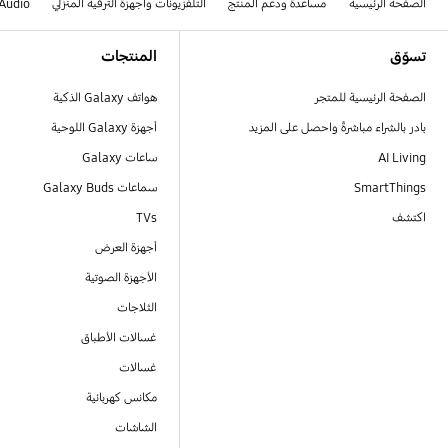
الصفحة الرئيسية
مساعدة ودعم المنتج
التلفزيونات وأجهزة الترفيه المنزلي
Audio
Footer Navigation
تسوّق
المنتجات
الصفحة الرئيسية للمتجر
هواتف Galaxy الذكية
بادر بالشراء مباشرةً واحصل على المزيد
أجهزة Galaxy اللوحية
AI Living
ساعات Galaxy
SmartThings
سماعات Galaxy Buds
اكتشف
TVs
أجهزة العرض
الأجهزة الصوتية
الثلاجات
غسالات الأطباق
غسالات
مكانس كهربائية
الشاشات