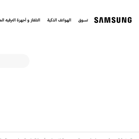
تسوق
الهواتف الذكية
التلفاز و أجهزة الترفيه الم
udio Dock
نموذج البحث
search