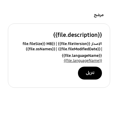
مرشح
{{file.description}}
الإصدار {{file.fileVersion}}
{{file.fileSize}} MB
{{file.osNames}}
{{file.fileModifiedDate}}
{{file.languageName}}
{{file.languageName}}
تنزيل