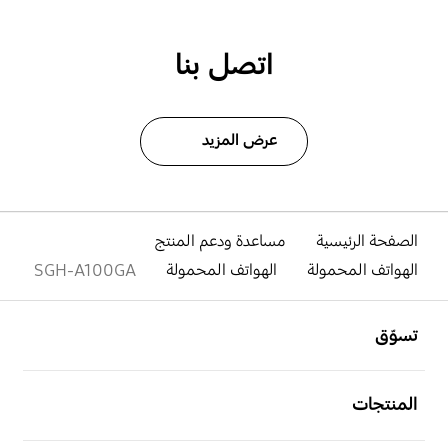
اتصل بنا
عرض المزيد
الصفحة الرئيسية
مساعدة ودعم المنتج
الهواتف المحمولة
الهواتف المحمولة
SGH-A100GA
افتح
Footer Navigation
تسوّق
افتح
المنتجات
افتح