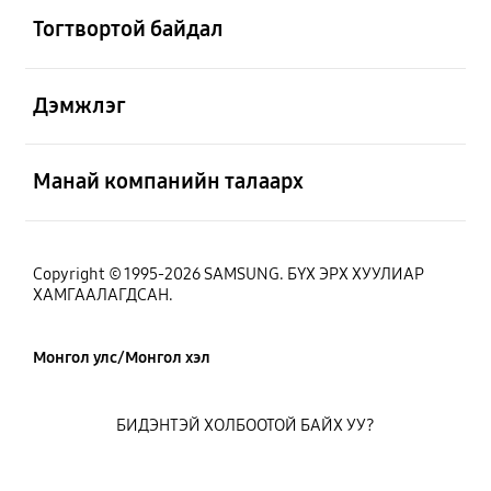
Тогтвортой байдал
Нээх
Дэмжлэг
Нээх
Манай компанийн талаарх
Copyright © 1995-2026 SAMSUNG. БҮХ ЭРХ ХУУЛИАР
ХАМГААЛАГДСАН.
Монгол улс/Монгол хэл
БИДЭНТЭЙ ХОЛБООТОЙ БАЙХ УУ?