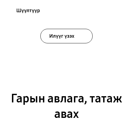
Шүүлтүүр
Илүүг үзэх
Гарын авлага, татаж
авах