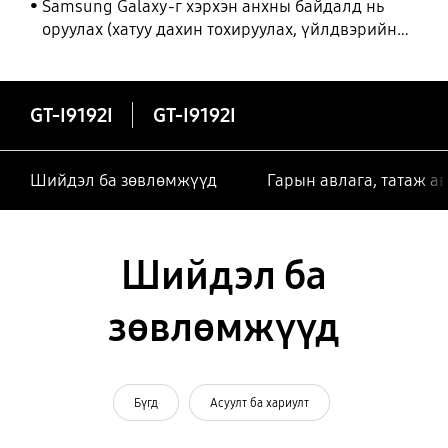
Samsung Galaxy-г хэрхэн анхны байдалд нь
оруулах (хатуу дахин тохируулах, үйлдвэрийн
тохиргоонд оруулах)
GT-I9192I
GT-I9192I
Шийдэл ба зөвлөмжүүд
Гарын авлага, татаж а
Шийдэл ба
зөвлөмжүүд
Бүгд
Асуулт ба хариулт