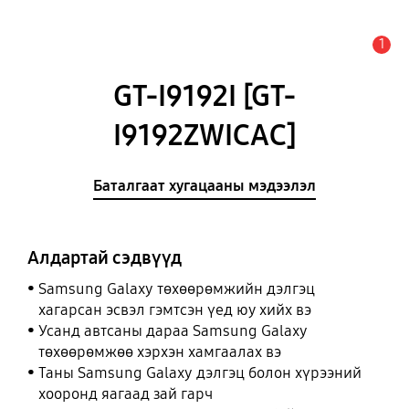
1
Анхааруулга
GT-I9192I [GT-
I9192ZWICAC]
Баталгаат хугацааны мэдээлэл
Алдартай сэдвүүд
Samsung Galaxy төхөөрөмжийн дэлгэц
хагарсан эсвэл гэмтсэн үед юу хийх вэ
Усанд автсаны дараа Samsung Galaxy
төхөөрөмжөө хэрхэн хамгаалах вэ
Таны Samsung Galaxy дэлгэц болон хүрээний
хооронд яагаад зай гарч