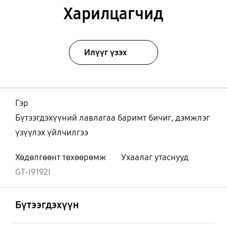
Харилцагчид
Илүүг үзэх
Гэр
Бүтээгдэхүүний лавлагаа баримт бичиг, дэмжлэг
үзүүлэх үйлчилгээ
Хөдөлгөөнт төхөөрөмж
Ухаалаг утаснууд
GT-I9192I
Нээх
Footer Navigation
Бүтээгдэхүүн
Нээх