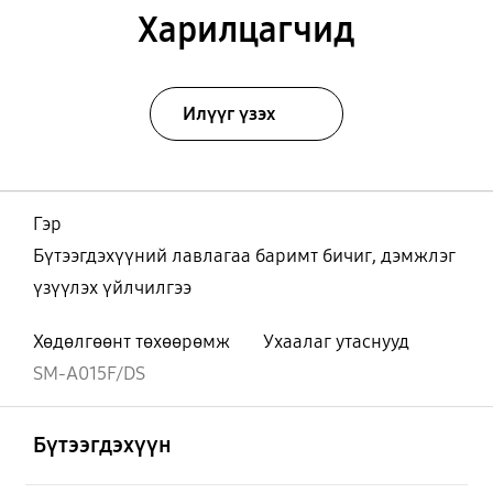
Харилцагчид
Илүүг үзэх
Гэр
Бүтээгдэхүүний лавлагаа баримт бичиг, дэмжлэг
үзүүлэх үйлчилгээ
Хөдөлгөөнт төхөөрөмж
Ухаалаг утаснууд
SM-A015F/DS
Нээх
Footer Navigation
Бүтээгдэхүүн
Нээх