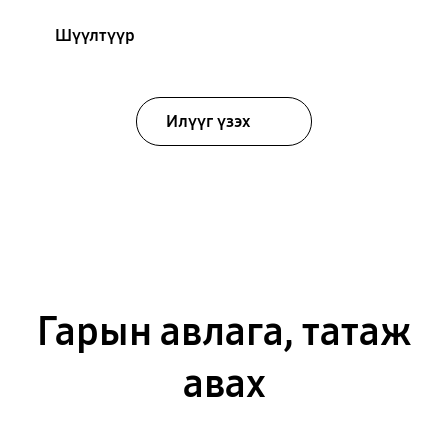
Шүүлтүүр
Илүүг үзэх
Гарын авлага, татаж
авах