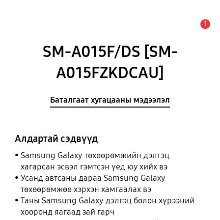
1
Анхааруулга
SM-A015F/DS [SM-
A015FZKDCAU]
Баталгаат хугацааны мэдээлэл
Алдартай сэдвүүд
Samsung Galaxy төхөөрөмжийн дэлгэц
хагарсан эсвэл гэмтсэн үед юу хийх вэ
Усанд автсаны дараа Samsung Galaxy
төхөөрөмжөө хэрхэн хамгаалах вэ
Таны Samsung Galaxy дэлгэц болон хүрээний
хооронд яагаад зай гарч