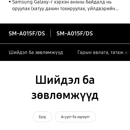
Samsung Galaxy-г хэрхэн анхны байдалд нь
оруулах (хатуу дахин тохируулах, үйлдвэрийн
тохиргоонд оруулах)
SM-A015F/DS
SM-A015F/DS
Шийдэл ба зөвлөмжүүд
Гарын авлага, татаж а
Шийдэл ба
зөвлөмжүүд
Бүгд
Асуулт ба хариулт