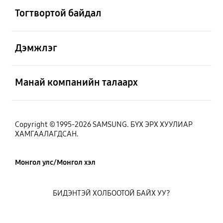
Тогтвортой байдал
Нээх
Дэмжлэг
Нээх
Манай компанийн талаарх
Copyright © 1995-2026 SAMSUNG. БҮХ ЭРХ ХУУЛИАР
ХАМГААЛАГДСАН.
Монгол улс/Монгол хэл
БИДЭНТЭЙ ХОЛБООТОЙ БАЙХ УУ?