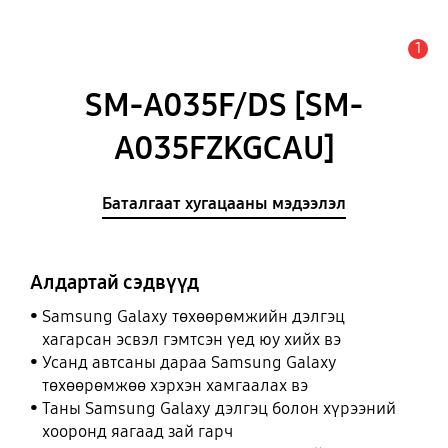
1
Анхааруулга
SM-A035F/DS [SM-
A035FZKGCAU]
Баталгаат хугацааны мэдээлэл
Алдартай сэдвүүд
Samsung Galaxy төхөөрөмжийн дэлгэц
хагарсан эсвэл гэмтсэн үед юу хийх вэ
Усанд автсаны дараа Samsung Galaxy
төхөөрөмжөө хэрхэн хамгаалах вэ
Таны Samsung Galaxy дэлгэц болон хүрээний
хооронд яагаад зай гарч