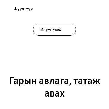
Шүүлтүүр
Илүүг үзэх
Гарын авлага, татаж
авах