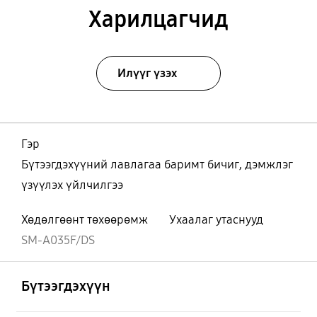
Харилцагчид
Илүүг үзэх
Гэр
Бүтээгдэхүүний лавлагаа баримт бичиг, дэмжлэг
үзүүлэх үйлчилгээ
Хөдөлгөөнт төхөөрөмж
Ухаалаг утаснууд
SM-A035F/DS
Нээх
Footer Navigation
Бүтээгдэхүүн
Нээх