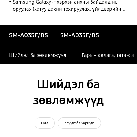
Samsung Galaxy-г хэрхэн анхны байдалд нь
оруулах (хатуу дахин тохируулах, үйлдвэрийн
тохиргоонд оруулах)
SM-A035F/DS
SM-A035F/DS
Шийдэл ба зөвлөмжүүд
Гарын авлага, татаж а
Шийдэл ба
зөвлөмжүүд
Бүгд
Асуулт ба хариулт