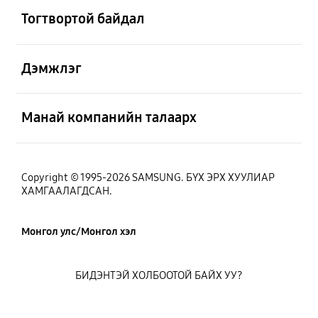
Тогтвортой байдал
Нээх
Дэмжлэг
Нээх
Манай компанийн талаарх
Copyright © 1995-2026 SAMSUNG. БҮХ ЭРХ ХУУЛИАР
ХАМГААЛАГДСАН.
Монгол улс/Монгол хэл
БИДЭНТЭЙ ХОЛБООТОЙ БАЙХ УУ?