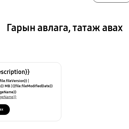
Гарын авлага, татаж авах
escription}}
ile.fileVersion}}
ze}} MB
{{file.fileModifiedDate}}
mes}}
uageName}}
uageName}}
ах