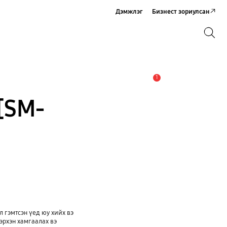
Дэмжлэг
Бизнест зориулсан
Хайх
Хайх
1
Анхааруулга
[SM-
 гэмтсэн үед юу хийх вэ
эрхэн хамгаалах вэ