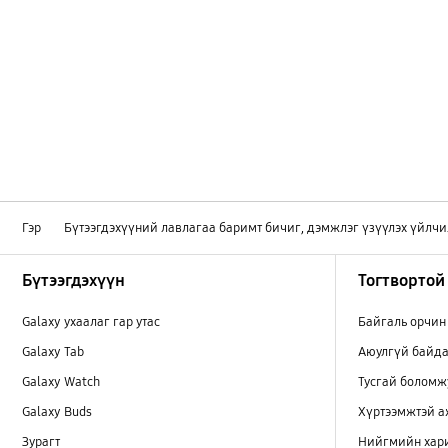
Гэр
Бүтээгдэхүүний лавлагаа баримт бичиг, дэмжлэг үзүүлэх үйлчи
Footer Navigation
Бүтээгдэхүүн
Тогтвортой
Galaxy ухаалаг гар утас
Байгаль орчин
Galaxy Tab
Аюулгүй байда
Galaxy Watch
Тусгай боломж
Galaxy Buds
Хүртээмжтэй 
Зурагт
Нийгмийн хар