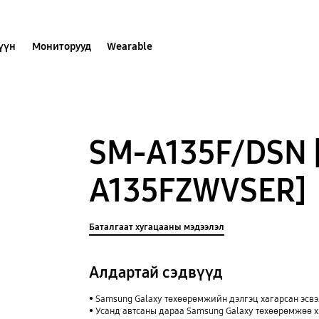
хүүн
Мониторууд
Wearable
SM-A135F/DSN 
A135FZWVSER]
Баталгаат хугацааны мэдээлэл
Алдартай сэдвүүд
Samsung Galaxy төхөөрөмжийн дэлгэц хагарсан эсвэл
Усанд автсаны дараа Samsung Galaxy төхөөрөмжөө х