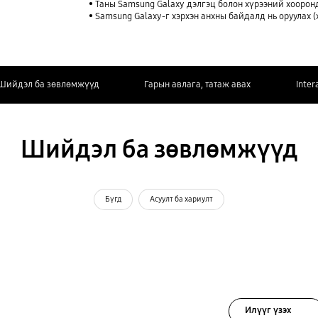
Таны Samsung Galaxy дэлгэц болон хүрээний хоорон
Samsung Galaxy-г хэрхэн анхны байдалд нь оруулах (ха
Шийдэл ба зөвлөмжүүд
Гарын авлага, татаж авах
Inter
Шийдэл ба зөвлөмжүүд
Бүгд
Асуулт ба хариулт
Илүүг үзэх