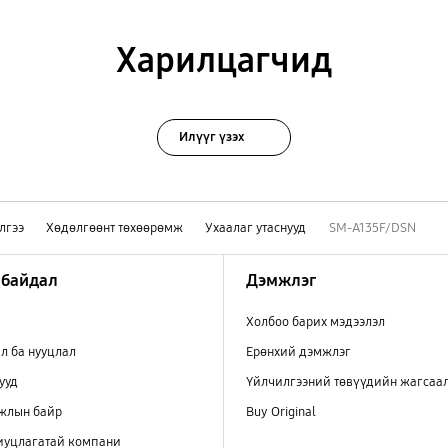
Харилцагчид
Илүүг үзэх
лгээ
Хөдөлгөөнт төхөөрөмж
Ухаалаг утаснууд
SM-A135F/DSN
 байдал
Дэмжлэг
Холбоо барих мэдээлэл
л ба нууцлал
Ерөнхий дэмжлэг
ууд
Үйлчилгээний төвүүдийн жагсаа
ажлын байр
Buy Original
иуцлагатай компани