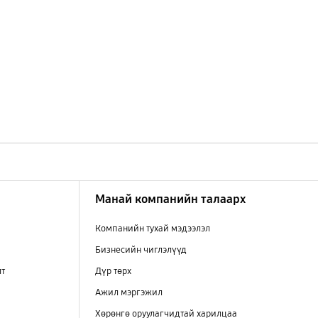
Манай компанийн талаарх
Компанийн тухай мэдээлэл
Бизнесийн чиглэлүүд
лт
Дүр төрх
Ажил мэргэжил
Хөрөнгө оруулагчидтай харилцаа