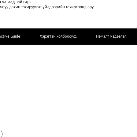
д яагаад зай гарч
туу дахин тохируулах, үйлдвэрийн тохиргоонд оруулах)
active Guide
Хэрэгтэй холбоосууд
Нэмэлт мэдээлэл
БИДЭНД ХОЛБОО БАРИХ