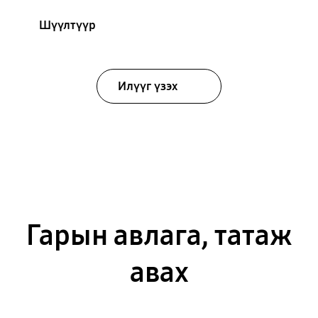
Шүүлтүүр
Илүүг үзэх
Гарын авлага, татаж
авах