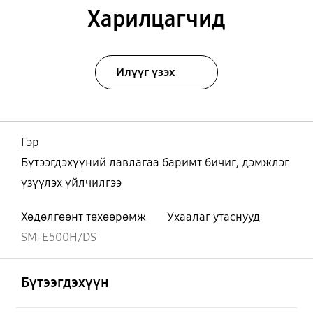
Харилцагчид
Илүүг үзэх
Гэр
Бүтээгдэхүүний лавлагаа баримт бичиг, дэмжлэг
үзүүлэх үйлчилгээ
Хөдөлгөөнт төхөөрөмж
Ухаалаг утаснууд
SM-E500H/DS
Нээх
Footer Navigation
Бүтээгдэхүүн
Нээх