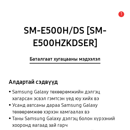
1
Анхааруулга
SM-E500H/DS [SM-
E500HZKDSER]
Баталгаат хугацааны мэдээлэл
Алдартай сэдвүүд
Samsung Galaxy төхөөрөмжийн дэлгэц
хагарсан эсвэл гэмтсэн үед юу хийх вэ
Усанд автсаны дараа Samsung Galaxy
төхөөрөмжөө хэрхэн хамгаалах вэ
Таны Samsung Galaxy дэлгэц болон хүрээний
хооронд яагаад зай гарч