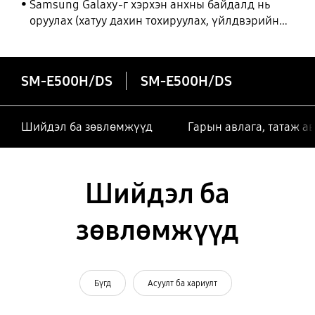
Samsung Galaxy-г хэрхэн анхны байдалд нь
оруулах (хатуу дахин тохируулах, үйлдвэрийн
тохиргоонд оруулах)
SM-E500H/DS
SM-E500H/DS
Шийдэл ба зөвлөмжүүд
Гарын авлага, татаж а
Шийдэл ба
зөвлөмжүүд
Бүгд
Асуулт ба хариулт