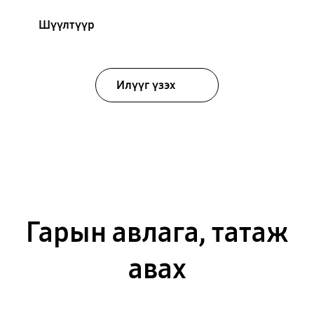
Шүүлтүүр
Илүүг үзэх
Гарын авлага, татаж
авах