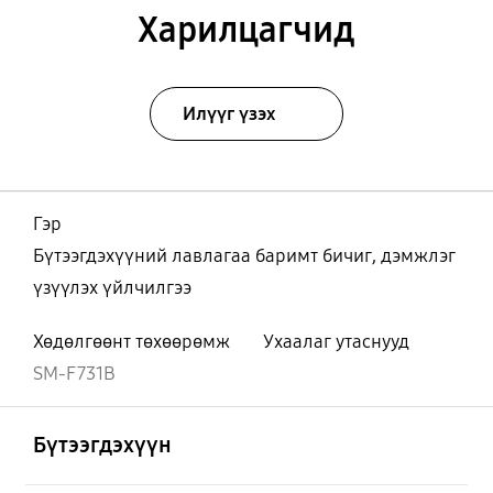
Харилцагчид
Илүүг үзэх
Гэр
Бүтээгдэхүүний лавлагаа баримт бичиг, дэмжлэг
үзүүлэх үйлчилгээ
Хөдөлгөөнт төхөөрөмж
Ухаалаг утаснууд
SM-F731B
Нээх
Footer Navigation
Бүтээгдэхүүн
Нээх