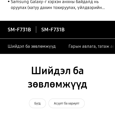
Samsung Galaxy-г хэрхэн анхны байдалд нь
оруулах (хатуу дахин тохируулах, үйлдвэрийн
тохиргоонд оруулах)
SM-F731B
SM-F731B
Шийдэл ба зөвлөмжүүд
Гарын авлага, татаж а
Шийдэл ба
зөвлөмжүүд
Бүгд
Асуулт ба хариулт