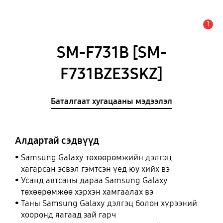
1
Анхааруулга
SM-F731B [SM-
F731BZE3SKZ]
Баталгаат хугацааны мэдээлэл
Алдартай сэдвүүд
Samsung Galaxy төхөөрөмжийн дэлгэц
хагарсан эсвэл гэмтсэн үед юу хийх вэ
Усанд автсаны дараа Samsung Galaxy
төхөөрөмжөө хэрхэн хамгаалах вэ
Таны Samsung Galaxy дэлгэц болон хүрээний
хооронд яагаад зай гарч