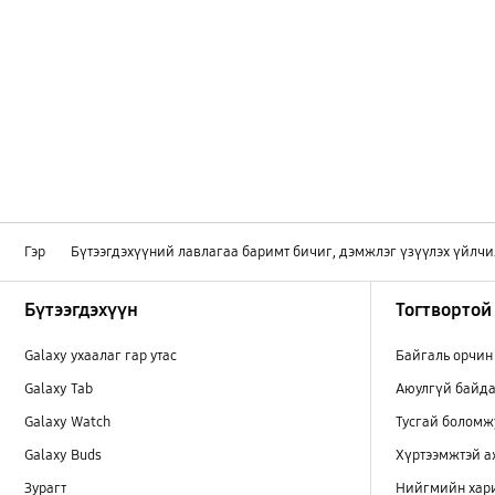
Гэр
Бүтээгдэхүүний лавлагаа баримт бичиг, дэмжлэг үзүүлэх үйлчи
Footer Navigation
Бүтээгдэхүүн
Тогтвортой
Galaxy ухаалаг гар утас
Байгаль орчин
Galaxy Tab
Аюулгүй байда
Galaxy Watch
Тусгай боломж
Galaxy Buds
Хүртээмжтэй 
Зурагт
Нийгмийн хар