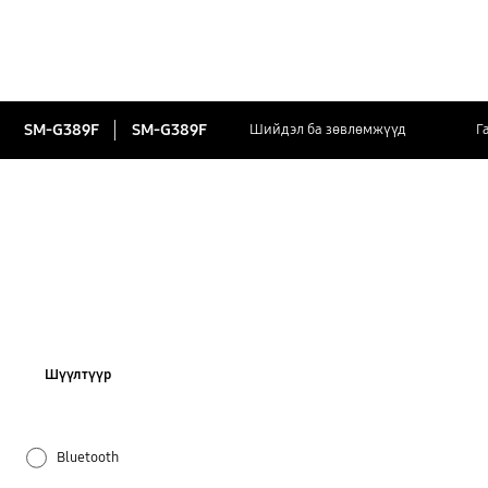
SM-G389F
SM-G389F
Шийдэл ба зөвлөмжүүд
Г
Шүүлтүүр
Bluetooth