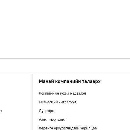
Манай компанийн талаарх
Компанийн тухай мэдээлэл
Бизнесийн чиглэлүүд
лт
Дүр төрх
Ажил мэргэжил
Хөрөнгө оруулагчидтай харилцаа