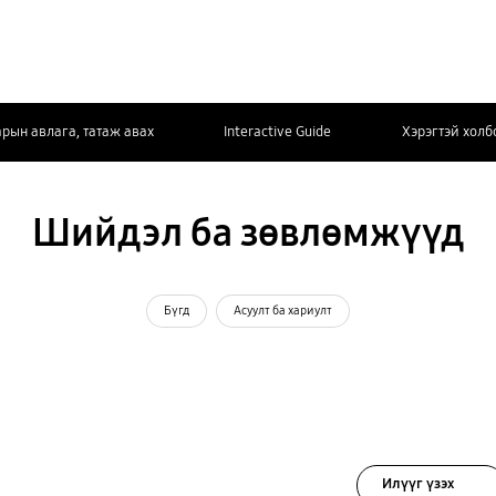
арын авлага, татаж авах
Interactive Guide
Хэрэгтэй холб
Шийдэл ба зөвлөмжүүд
Бүгд
Асуулт ба хариулт
Илүүг үзэх