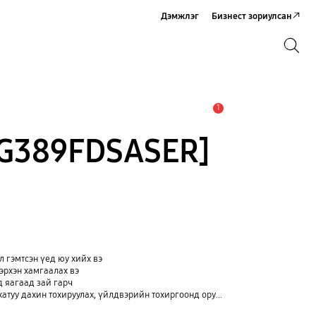
Дэмжлэг
Бизнест зориулсан
Хайх
Хайх
1
Анхааруулга
G389FDSASER]
 гэмтсэн үед юу хийх вэ
эрхэн хамгаалах вэ
д яагаад зай гарч
туу дахин тохируулах, үйлдвэрийн тохиргоонд оруулах)