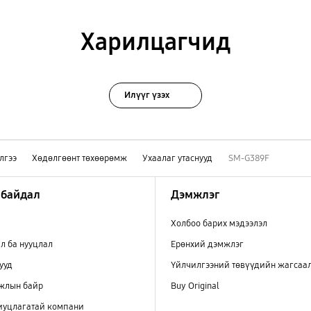
Харилцагчид
Илүүг үзэх
лгээ
Хөдөлгөөнт төхөөрөмж
Ухаалаг утаснууд
SM-G389F
 байдал
Дэмжлэг
Холбоо барих мэдээлэл
л ба нууцлал
Ерөнхий дэмжлэг
ууд
Үйлчилгээний төвүүдийн жагсаа
ажлын байр
Buy Original
иуцлагатай компани