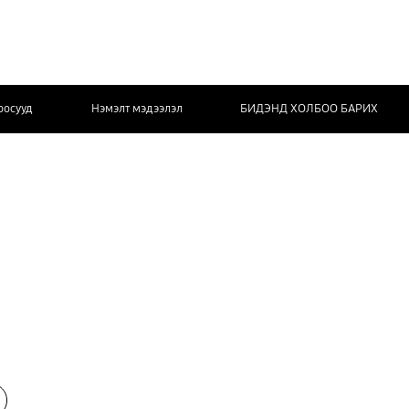
оосууд
Нэмэлт мэдээлэл
БИДЭНД ХОЛБОО БАРИХ