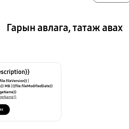
Гарын авлага, татаж авах
escription}}
ile.fileVersion}}
ze}} MB
{{file.fileModifiedDate}}
mes}}
uageName}}
uageName}}
ах