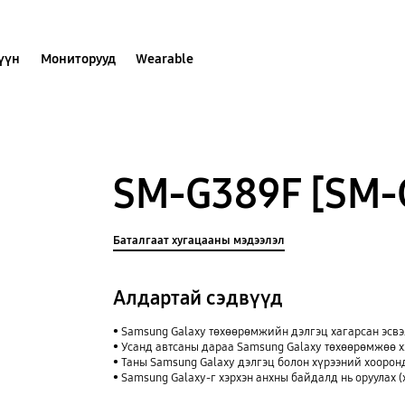
хүүн
Мониторууд
Wearable
SM-G389F [SM-
Баталгаат хугацааны мэдээлэл
Алдартай сэдвүүд
Samsung Galaxy төхөөрөмжийн дэлгэц хагарсан эсвэл
Усанд автсаны дараа Samsung Galaxy төхөөрөмжөө х
Таны Samsung Galaxy дэлгэц болон хүрээний хоорон
Samsung Galaxy-г хэрхэн анхны байдалд нь оруулах (ха