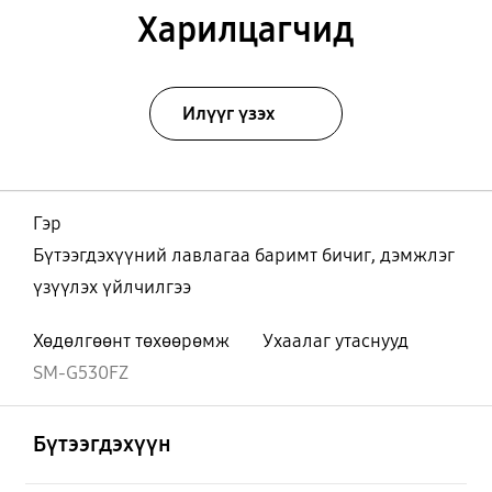
Харилцагчид
Илүүг үзэх
Гэр
Бүтээгдэхүүний лавлагаа баримт бичиг, дэмжлэг
үзүүлэх үйлчилгээ
Хөдөлгөөнт төхөөрөмж
Ухаалаг утаснууд
SM-G530FZ
Нээх
Footer Navigation
Бүтээгдэхүүн
Нээх