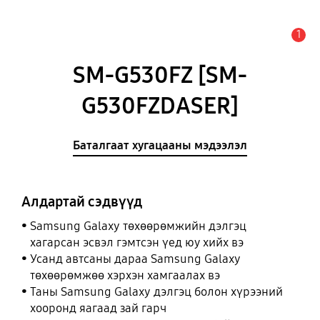
1
Анхааруулга
SM-G530FZ [SM-
G530FZDASER]
Баталгаат хугацааны мэдээлэл
Алдартай сэдвүүд
Samsung Galaxy төхөөрөмжийн дэлгэц
хагарсан эсвэл гэмтсэн үед юу хийх вэ
Усанд автсаны дараа Samsung Galaxy
төхөөрөмжөө хэрхэн хамгаалах вэ
Таны Samsung Galaxy дэлгэц болон хүрээний
хооронд яагаад зай гарч