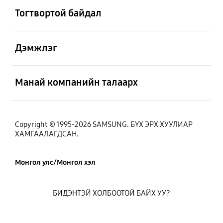
Тогтвортой байдал
Нээх
Дэмжлэг
Нээх
Манай компанийн талаарх
Copyright © 1995-2026 SAMSUNG. БҮХ ЭРХ ХУУЛИАР
ХАМГААЛАГДСАН.
Монгол улс/Монгол хэл
БИДЭНТЭЙ ХОЛБООТОЙ БАЙХ УУ?