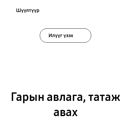
Шүүлтүүр
Илүүг үзэх
Гарын авлага, татаж
авах