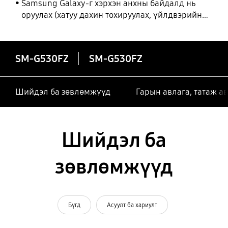
Samsung Galaxy-г хэрхэн анхны байдалд нь
оруулах (хатуу дахин тохируулах, үйлдвэрийн
тохиргоонд оруулах)
SM-G530FZ
SM-G530FZ
Шийдэл ба зөвлөмжүүд
Гарын авлага, татаж а
Шийдэл ба
зөвлөмжүүд
Бүгд
Асуулт ба хариулт