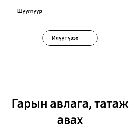
Шүүлтүүр
Илүүг үзэх
Гарын авлага, татаж
авах