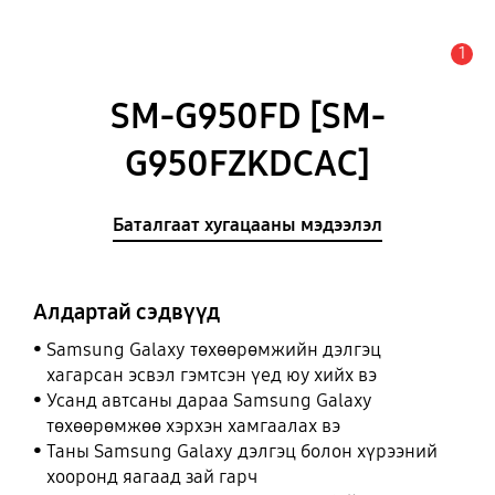
1
Анхааруулга
SM-G950FD [SM-
G950FZKDCAC]
Баталгаат хугацааны мэдээлэл
Алдартай сэдвүүд
Samsung Galaxy төхөөрөмжийн дэлгэц
хагарсан эсвэл гэмтсэн үед юу хийх вэ
Усанд автсаны дараа Samsung Galaxy
төхөөрөмжөө хэрхэн хамгаалах вэ
Таны Samsung Galaxy дэлгэц болон хүрээний
хооронд яагаад зай гарч