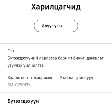
Харилцагчид
Илүүг үзэх
Гэр
Бүтээгдэхүүний лавлагаа баримт бичиг, дэмжлэг
үзүүлэх үйлчилгээ
Хөдөлгөөнт төхөөрөмж
Ухаалаг утаснууд
SM-G950FD
Нээх
Footer Navigation
Бүтээгдэхүүн
Нээх