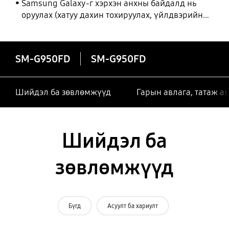
Samsung Galaxy-г хэрхэн анхны байдалд нь
оруулах (хатуу дахин тохируулах, үйлдвэрийн
тохиргоонд оруулах)
SM-G950FD
SM-G950FD
Шийдэл ба зөвлөмжүүд
Гарын авлага, татаж а
Шийдэл ба
зөвлөмжүүд
Бүгд
Асуулт ба хариулт