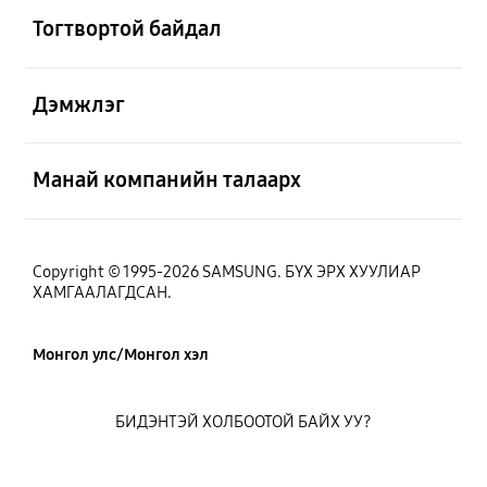
Тогтвортой байдал
Нээх
Дэмжлэг
Нээх
Манай компанийн талаарх
Copyright © 1995-2026 SAMSUNG. БҮХ ЭРХ ХУУЛИАР
ХАМГААЛАГДСАН.
Монгол улс/Монгол хэл
БИДЭНТЭЙ ХОЛБООТОЙ БАЙХ УУ?