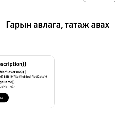
Гарын авлага, татаж авах
escription}}
ile.fileVersion}}
ze}} MB
{{file.fileModifiedDate}}
mes}}
uageName}}
uageName}}
ах