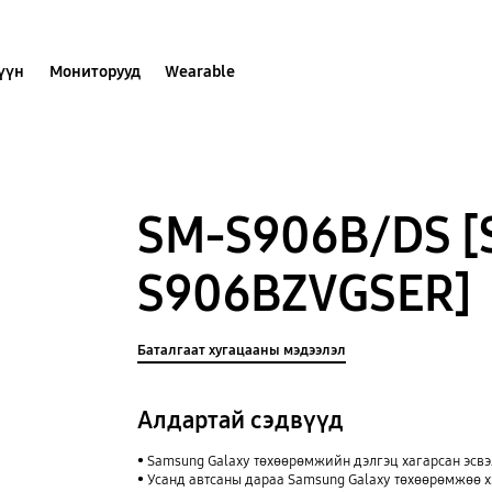
хүүн
Мониторууд
Wearable
SM-S906B/DS [
S906BZVGSER]
Баталгаат хугацааны мэдээлэл
Алдартай сэдвүүд
Samsung Galaxy төхөөрөмжийн дэлгэц хагарсан эсвэл
Усанд автсаны дараа Samsung Galaxy төхөөрөмжөө х