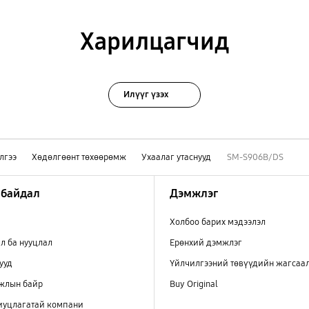
Харилцагчид
Илүүг үзэх
лгээ
Хөдөлгөөнт төхөөрөмж
Ухаалаг утаснууд
SM-S906B/DS
 байдал
Дэмжлэг
Холбоо барих мэдээлэл
л ба нууцлал
Ерөнхий дэмжлэг
ууд
Үйлчилгээний төвүүдийн жагсаа
ажлын байр
Buy Original
иуцлагатай компани