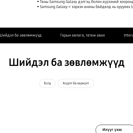
Таны Samsung Galaxy дэлгэц болон хүрээний хоорон
Samsung Galaxy-г хэрхэн анхны байдалд нь оруулах (ха
Шийдэл ба зөвлөмжүүд
Гарын авлага, татаж авах
Inter
Шийдэл ба зөвлөмжүүд
Бүгд
Асуулт ба хариулт
Илүүг үзэх