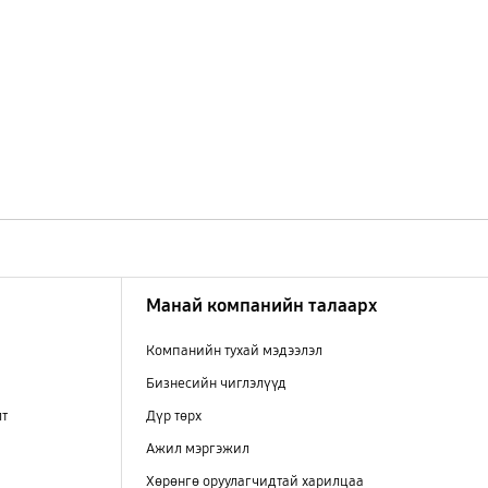
Манай компанийн талаарх
Компанийн тухай мэдээлэл
Бизнесийн чиглэлүүд
лт
Дүр төрх
Ажил мэргэжил
Хөрөнгө оруулагчидтай харилцаа