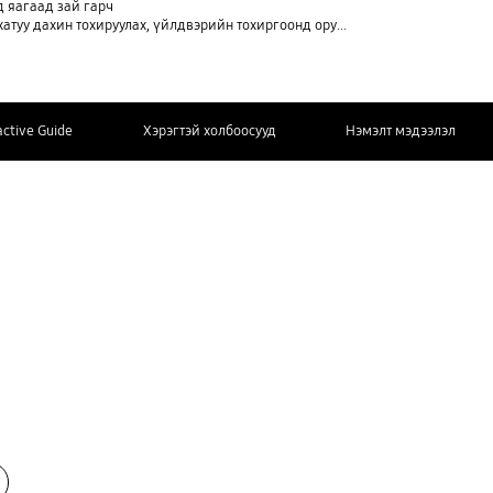
д яагаад зай гарч
туу дахин тохируулах, үйлдвэрийн тохиргоонд оруулах)
active Guide
Хэрэгтэй холбоосууд
Нэмэлт мэдээлэл
БИДЭНД ХОЛБОО БАРИХ