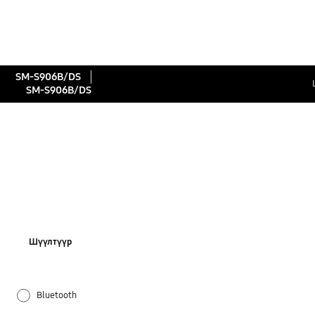
SM-S906B/DS
SM-S906B/DS
Шүүлтүүр
Bluetooth