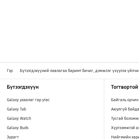
Гэр
Бүтээгдэхүүний лавлагаа баримт бичиг, дэмжлэг үзүүлэх үйлчи
Footer Navigation
Бүтээгдэхүүн
Тогтвортой
Galaxy ухаалаг гар утас
Байгаль орчин
Galaxy Tab
Аюулгүй байда
Galaxy Watch
Тусгай боломж
Galaxy Buds
Хүртээмжтэй 
Зурагт
Нийгмийн хар