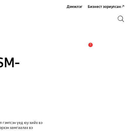
Дэмжлэг
Бизнест зориулсан
Хайх
Хайх
1
Анхааруулга
SM-
 гэмтсэн үед юу хийх вэ
эрхэн хамгаалах вэ