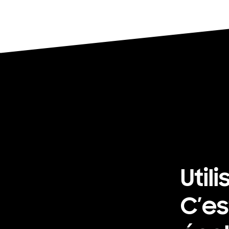
Util
C’es