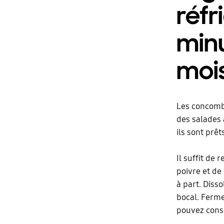
réfr
minu
moi
Les concombr
des salades 
ils sont prê
Il suffit de
poivre et de 
à part. Disso
bocal. Ferme
pouvez conse