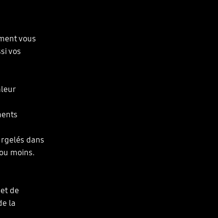
ement vous
si vos
aleur
ments
urgelés dans
 ou moins.
et de
de la