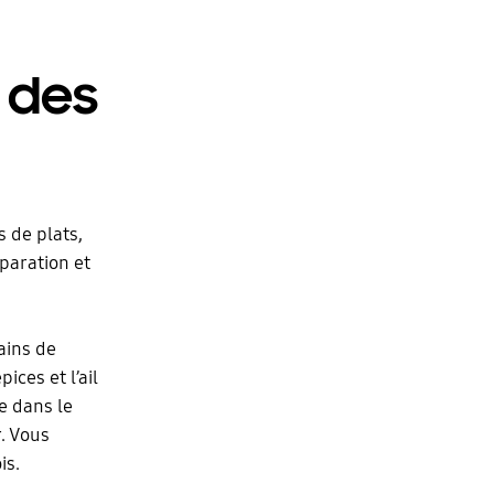
 des
 de plats,
paration et
ains de
ices et l’ail
ge dans le
. Vous
is.