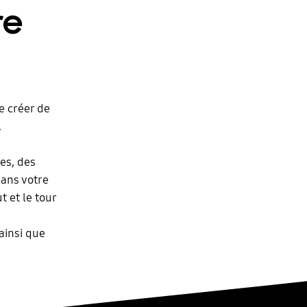
re
e créer de
.
es, des
dans votre
t et le tour
ainsi que