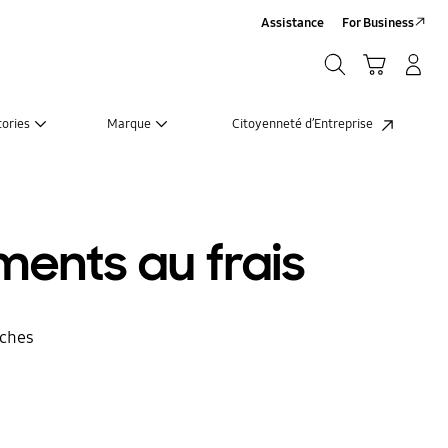
Assistance
For Business
Chercher
Panier
Se connecter/S'inscrire
Chercher
tories
Marque
Citoyenneté d’Entreprise
ments au frais
oches