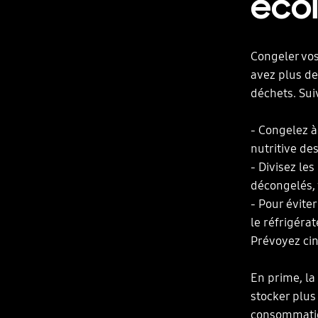
écol
Congeler vos
avez plus de
déchets. Sui
- Congelez à
nutritive de
- Divisez les
décongelés, 
- Pour évite
le réfrigéra
Prévoyez cin
En prime, la
stocker plus
consommatio