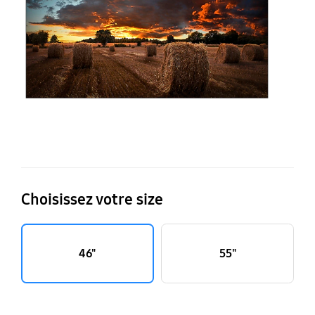
fi
V
U
Choisissez votre size
46"
55"