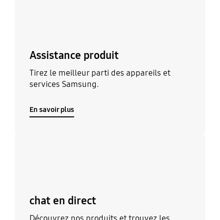
Assistance produit
Tirez le meilleur parti des appareils et
services Samsung.
En savoir plus
En savoir plus
chat en direct
Découvrez nos produits et trouvez les