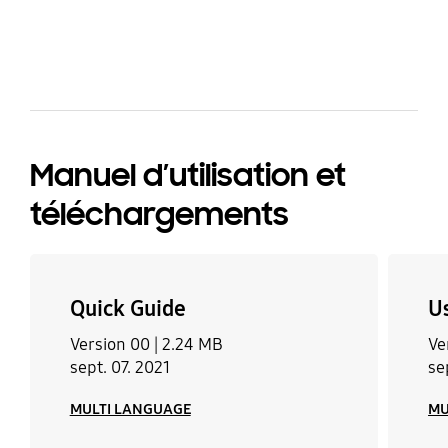
bazaarvoice Certification Label
Manuel d’utilisation et
téléchargements
Quick Guide
U
Version 00 |
2.24 MB
Ve
sept. 07. 2021
se
MULTI LANGUAGE
MU