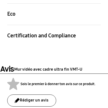
Oui
Non
Compatible avec
chaînage en série
Eco
MagicInfo pour mur
vidéo
Classe d’efficacité
Oui
énergétique
Certification and Compliance
G
EMC
Sécurité
Catégorie A
60950-1
Avis
Mur vidéo avec cadre ultra fin VMT-U
Sois le premier à donner ton avis sur ce produit.
Rédiger un avis