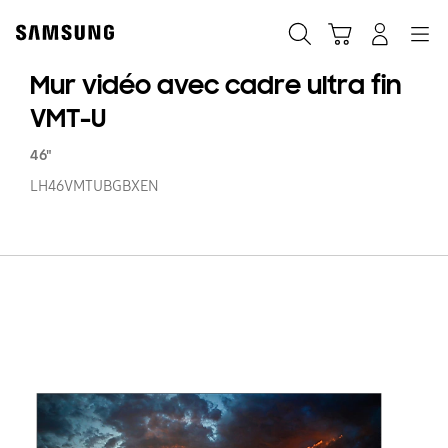
Skip
to
Chercher
Panier
Navigation
Se connecter
content
Mur vidéo avec cadre ultra fin
VMT-U
46"
LH46VMTUBGBXEN
M
vi
a
c
ul