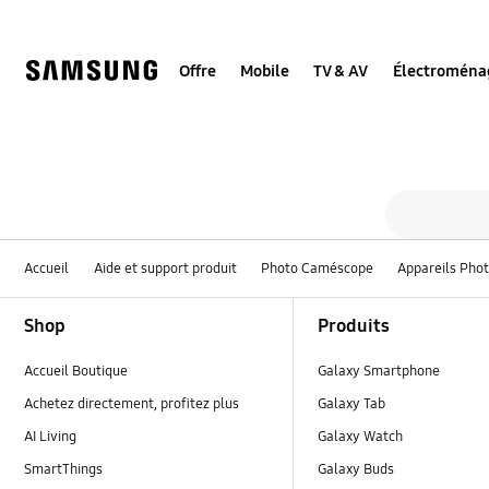
Skip
to
content
Offre
Mobile
TV & AV
Électroména
Tou
Formulaire de recherche
rechercher
Accueil
Aide et support produit
Photo Caméscope
Appareils Pho
Footer Navigation
Shop
Produits
Accueil Boutique
Galaxy Smartphone
Achetez directement, profitez plus
Galaxy Tab
AI Living
Galaxy Watch
SmartThings
Galaxy Buds