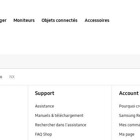
ger
Moniteurs
Objets connectés
Accessoires
tes les solutions pou
to
NX
Support
Account
Assistance
Pourquoi c
Manuels & téléchargement
Samsung R
Rechercher dans l'assistance
Mes comm
FAQ Shop
Ma page