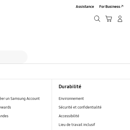
Assistance
For Business
Chercher
Panier
Se connecter/S'inscrire
Chercher
r NX
Durabilité
réer un Samsung Account
Environnement
ewards
Sécurité et confidentialité
andes
Accessibilité
Lieu de travail inclusif