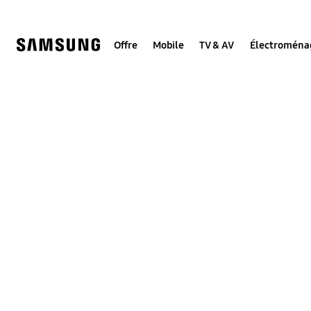
Skip
to
content
Offre
Mobile
TV & AV
Électroména