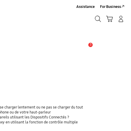
Assistance
For Business
Chercher
Panier
Se connecter/S'inscrire
Chercher
3
Alerte
se charger lentement ou ne pas se charger du tout
phone ou de votre haut-parleur
eils utilisant les Dispositifs Connectés ?
y en utilisant la fonction de contrôle multiple