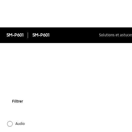
SM-P601
SM-P601
Solutions et astuce
Filtrer
Audio