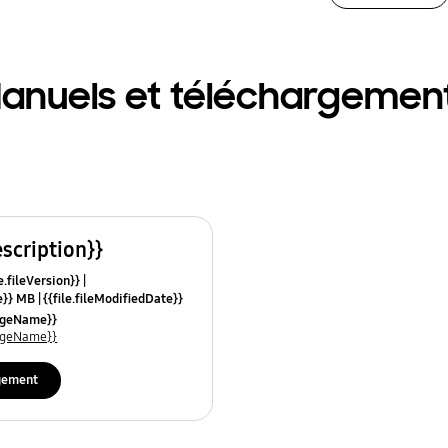
anuels et téléchargemen
escription}}
e.fileVersion}}
ze}} MB
{{file.fileModifiedDate}}
mes}}
uageName}}
uageName}}
gement