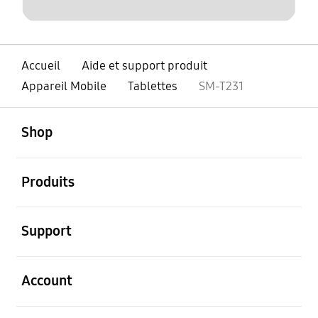
Accueil
Aide et support produit
Appareil Mobile
Tablettes
SM-T231
ouvert
Footer Navigation
Shop
ouvert
Produits
ouvert
Support
ouvert
Account
ouvert