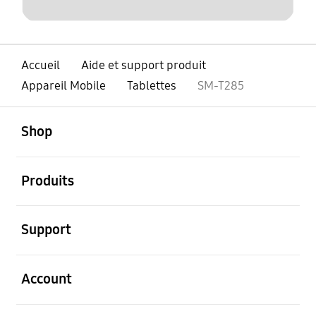
Accueil
Aide et support produit
Appareil Mobile
Tablettes
SM-T285
ouvert
Footer Navigation
Shop
ouvert
Produits
ouvert
Support
ouvert
Account
ouvert