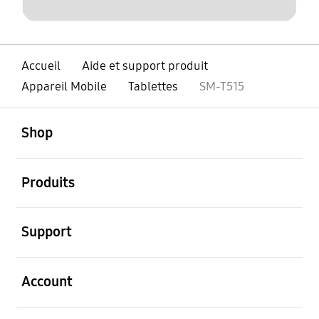
Accueil
Aide et support produit
Appareil Mobile
Tablettes
SM-T515
ouvert
Footer Navigation
Shop
ouvert
Produits
ouvert
Support
ouvert
Account
ouvert