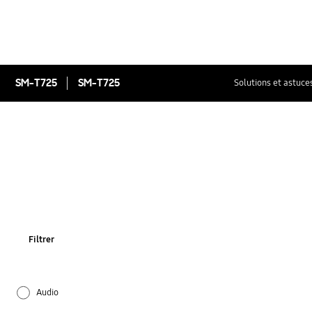
SM-T725
SM-T725
Solutions et astuce
Filtrer
Audio