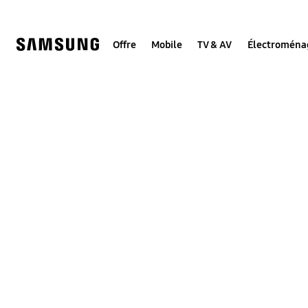
Skip
to
content
Offre
Mobile
TV & AV
Électroména