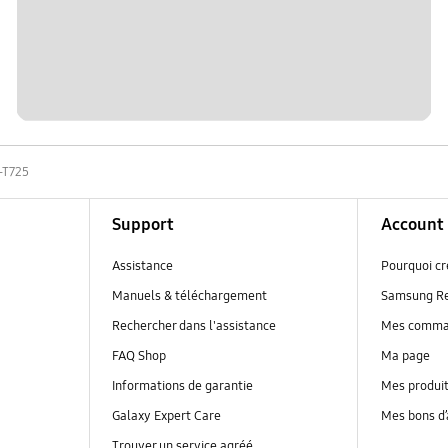
-T725
Support
Account
Assistance
Pourquoi c
Manuels & téléchargement
Samsung R
Rechercher dans l'assistance
Mes comm
FAQ Shop
Ma page
Informations de garantie
Mes produi
Galaxy Expert Care
Mes bons d
Trouver un service agréé