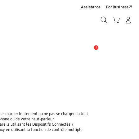
Assistance
For Business
Chercher
Panier
Se connecter/S'inscrire
Chercher
3
Alerte
se charger lentement ou ne pas se charger du tout
phone ou de votre haut-parleur
eils utilisant les Dispositifs Connectés ?
y en utilisant la fonction de contrôle multiple