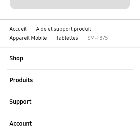
Accueil
Aide et support produit
Appareil Mobile
Tablettes
SM-T875
ouvert
Footer Navigation
Shop
ouvert
Produits
ouvert
Support
ouvert
Account
ouvert