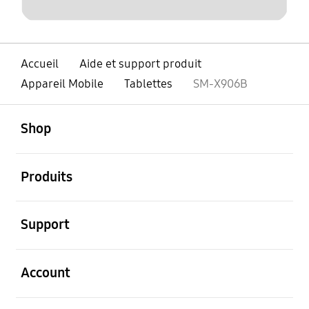
Accueil
Aide et support produit
Appareil Mobile
Tablettes
SM-X906B
ouvert
Footer Navigation
Shop
ouvert
Produits
ouvert
Support
ouvert
Account
ouvert