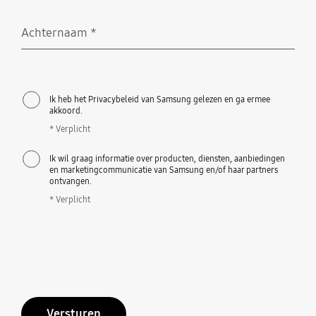
Achternaam
*
Verplicht
Ik heb het Privacybeleid van Samsung gelezen en ga ermee
akkoord.
* Verplicht
Ik wil graag informatie over producten, diensten, aanbiedingen
en marketingcommunicatie van Samsung en/of haar partners
ontvangen.
* Verplicht
Versturen