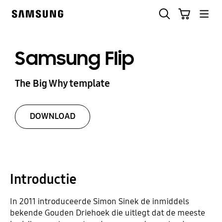
Skip
Zoeken
Winkelwagen
to
Samsung
content
Samsung Flip
The Big Why template
DOWNLOAD
Introductie
In 2011 introduceerde Simon Sinek de inmiddels
bekende Gouden Driehoek die uitlegt dat de meeste