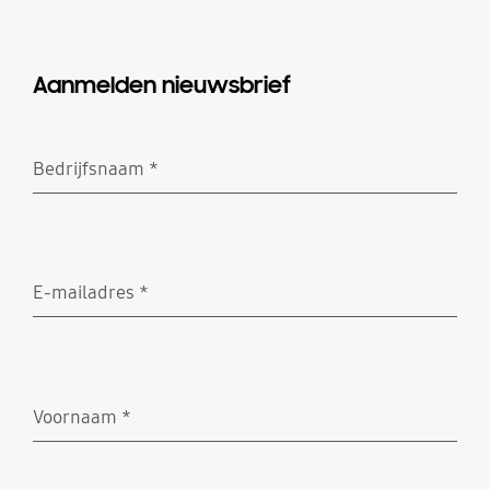
Aanmelden nieuwsbrief
Bedrijfsnaam
*
Verplicht
E-mailadres
*
Verplicht
Voornaam
*
Verplicht