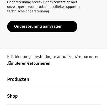
Ondersteuning nodig? Neem contact op met
onze experts voor productspecifieke support en
technische ondersteuning.
Ondersteuning aanvragen
Klik hier om je bestelling te annuleren/retourneren
Annuleren/retourneren
Open
Footer Navigation
Producten
Open
Shop
Open