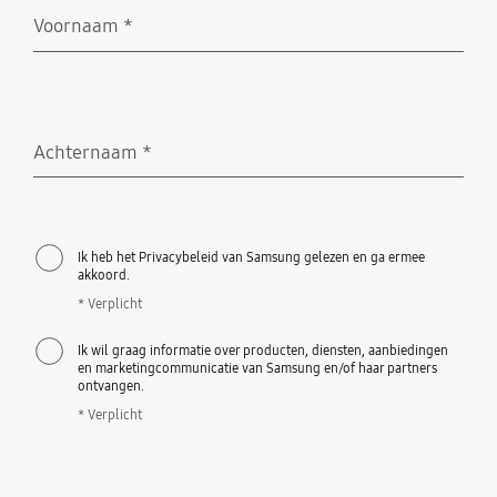
Voornaam
*
Verplicht
Achternaam
*
Verplicht
Ik heb het Privacybeleid van Samsung gelezen en ga ermee
akkoord.
* Verplicht
Ik wil graag informatie over producten, diensten, aanbiedingen
en marketingcommunicatie van Samsung en/of haar partners
ontvangen.
* Verplicht