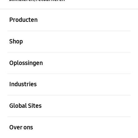
Open
Footer Navigation
Producten
Open
Shop
Open
Oplossingen
Open
Industries
Open
Global Sites
Open
Over ons