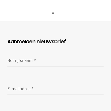
Indicator 1
afspelen
Aanmelden nieuwsbrief
Bedrijfsnaam
*
Verplicht
E-mailadres
*
Verplicht