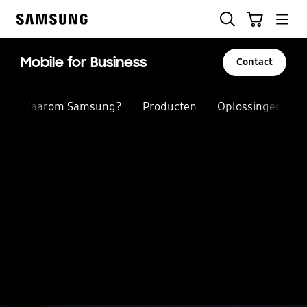
Skip
Zoeken
Winkelwagen
to
Samsung
content
Mobile for Business
Contact
Waarom Samsung?
Producten
Oplossingen