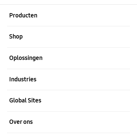
Open
Footer Navigation
Producten
Open
Shop
Open
Oplossingen
Open
Industries
Open
Global Sites
Open
Over ons