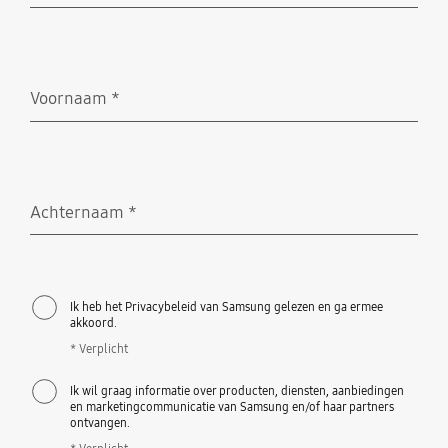
Voornaam
*
Verplicht
Achternaam
*
Verplicht
Ik heb het Privacybeleid van Samsung gelezen en ga ermee
akkoord.
* Verplicht
Ik wil graag informatie over producten, diensten, aanbiedingen
en marketingcommunicatie van Samsung en/of haar partners
ontvangen.