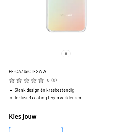
EF-QA346CTEGWW
Beoordelingen :
0
(
0
)
Aantal beoordelingen :
Slank design én krasbestendig
Inclusief coating tegen verkleuren
Kies jouw