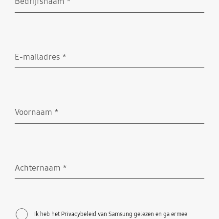
Bedrijfsnaam
*
Verplicht
E-mailadres
*
Verplicht
Voornaam
*
Verplicht
Achternaam
*
Verplicht
Ik heb het Privacybeleid van Samsung gelezen en ga ermee