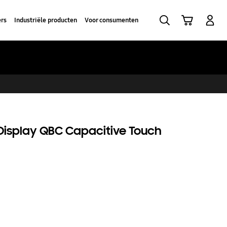
Zoeken
Winkelwagen
Inloggen
ers
Industriële producten
Voor consumenten
 Display QBC Capacitive Touch