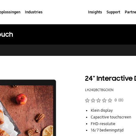
oplossingen
Industries
Insights
Support
Partn
Touch
24" Interactive
LH24QBCTBGCXEN
Beoordelingen :
0
(
0
)
Aantal beoordelingen :
Klein display
Capacitive touchscreen
FHD-resolutie
16/7 bedieningstijd