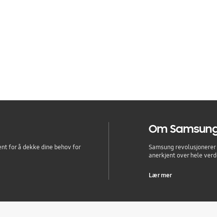
g Climate
Om Samsungs
ent for å dekke dine behov for
Samsung revolusjonerer
anerkjent over hele verde
Lær mer