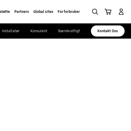
Søk
Handlevogn
Logg på
støtte
Partners
Global sites
For forbruker
Installatør
Konsulent
Bærekraftighet
Kontakt Oss