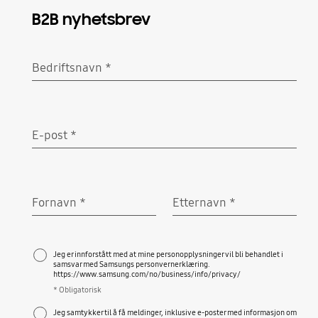
B2B nyhetsbrev
Bedriftsnavn
*
Obligatorisk
E-post
*
Obligatorisk
Fornavn
*
Etternavn
*
Obligatorisk
Obligatorisk
Jeg er innforstått med at mine personopplysninger vil bli behandlet i
samsvar med Samsungs personvernerklæring.
https://www.samsung.com/no/business/info/privacy/
* Obligatorisk
Jeg samtykker til å få meldinger, inklusive e-poster med informasjon om