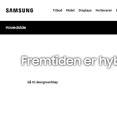
Skip
to
Tilbud
Mobil
Displays
Hvitevarer
content
Samsung
Hovedside
Fremtiden er hy
Gå til designverktøy