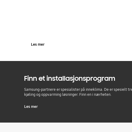
Lær mer om Samsun
Solutions
Les mer
Finn et installasjonsprogram
Samsung-partnere er spesialister på inneklima. De er spesielt tr
kjøling og oppvarming løsninger. Finn en i nærheten.
Les mer