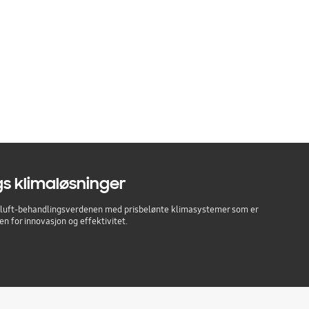
 klimaløsninger
 luft-behandlingsverdenen med prisbelønte klimasystemer som er
n for innovasjon og effektivitet.