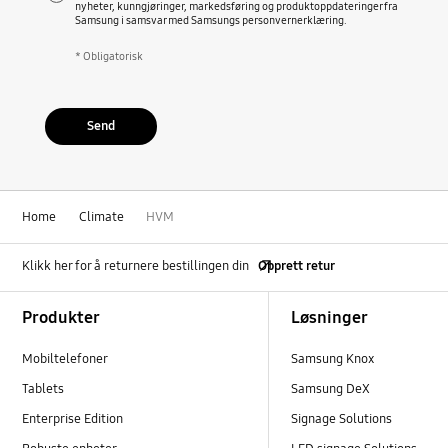
nyheter, kunngjøringer, markedsføring og produktoppdateringer fra
Samsung i samsvar med Samsungs personvernerklæring.
* Obligatorisk
Send
Home
Climate
HVM
Klikk her for å returnere bestillingen din
Opprett retur
Footer Navigation
Produkter
Løsninger
Mobiltelefoner
Samsung Knox
Tablets
Samsung DeX
Enterprise Edition
Signage Solutions