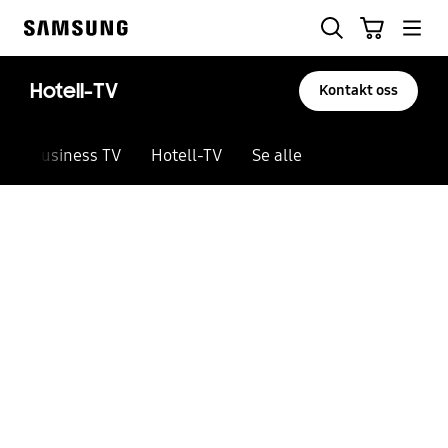
Skip
Søk
Handlevogn
to
Samsung
content
Hotell-TV
Kontakt oss
Business TV
Hotell-TV
Se alle