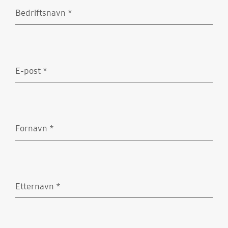
Bedriftsnavn
*
Obligatorisk
E-post
*
Obligatorisk
Fornavn
*
Obligatorisk
Etternavn
*
Obligatorisk