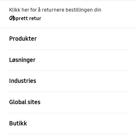
Klikk her for å returnere bestillingen din
Opprett retur
Åpen
Footer Navigation
Produkter
Åpen
Løsninger
Åpen
Industries
Åpen
Global sites
Åpen
Butikk
Åpen