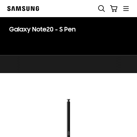
Skip
Søk
Handlevogn
to
Samsung
content
Galaxy Note20 - S Pen