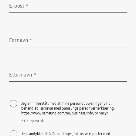
E-post
*
Obligatorisk
Fornavn
*
Obligatorisk
Etternavn
*
Obligatorisk
Jeg er innforstått med at mine personopplysninger vil bli
behandlet i samsvar med Samsungs personvernerklæring.
https://www.samsung.com/no/business/info/privacy/
* Obligatorisk
Jeg samtykker til å få meldinger, inklusive e-poster med