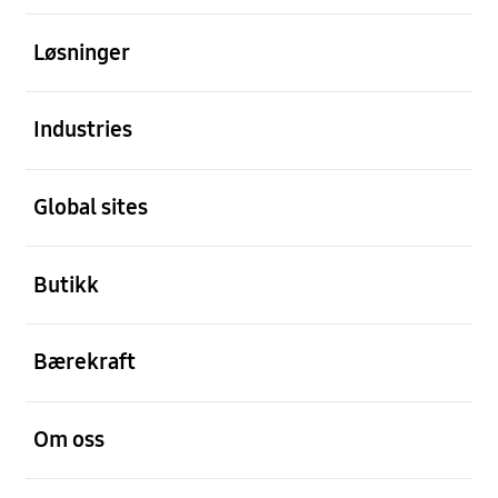
Åpen
Løsninger
Åpen
Industries
Åpen
Global sites
Åpen
Butikk
Åpen
Bærekraft
Åpen
Om oss