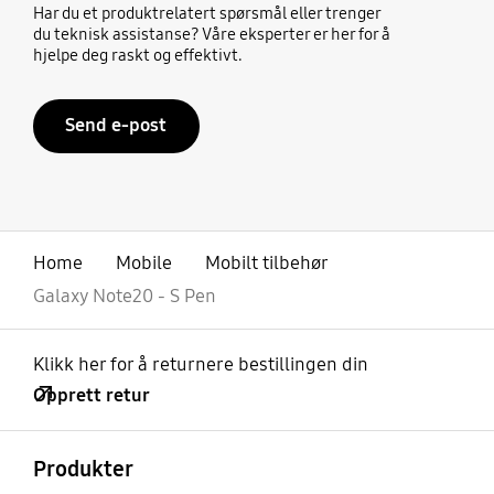
Har du et produktrelatert spørsmål eller trenger
du teknisk assistanse? Våre eksperter er her for å
hjelpe deg raskt og effektivt.
Send e-post
Home
Mobile
Mobilt tilbehør
Galaxy Note20 - S Pen
Klikk her for å returnere bestillingen din
Opprett retur
Åpen
Footer Navigation
Produkter