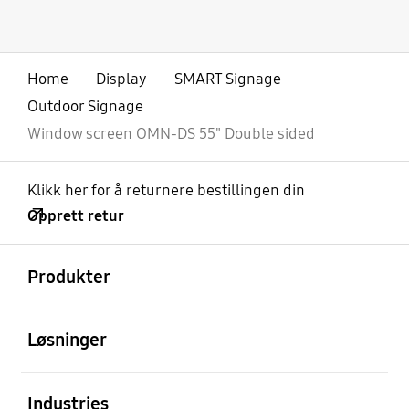
Home
Display
SMART Signage
Outdoor Signage
Window screen OMN-DS 55" Double sided
Klikk her for å returnere bestillingen din
Opprett retur
Åpen
Footer Navigation
Produkter
Åpen
Løsninger
Åpen
Industries