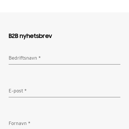
B2B nyhetsbrev
Bedriftsnavn
*
Obligatorisk
E-post
*
Obligatorisk
Fornavn
*
Obligatorisk