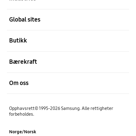
Åpen
Global sites
Åpen
Butikk
Åpen
Bærekraft
Åpen
Om oss
Opphavsrett© 1995-2026 Samsung. Alle rettigheter
forbeholdes.
Norge/Norsk