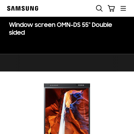
Skip
Søk
Handlevogn
to
Samsung
content
Window screen OMN-DS 55" Double
sided