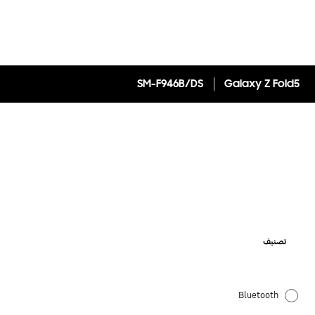
SM-F946B/DS
Galaxy Z Fold5
تصنيف
Bluetooth