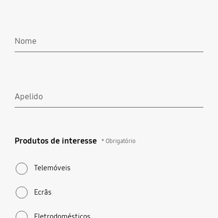
Nome
Apelido
Produtos de interesse
Produtos de interesse
* Obrigatório
* Obrigatório
Telemóveis
Ecrãs
Eletrodomésticos