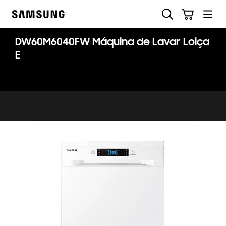
Skip
Pesquisar
Carrinho
to
Samsung
content
DW60M6040FW Máquina de Lavar Loiça
E