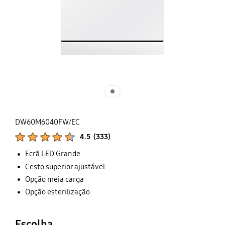
DW60M6040FW/EC
Classificações de produtos :
4.5
(
333
)
Número de avaliações :
Ecrã LED Grande
Cesto superior ajustável
Opção meia carga
Opção esterilização
Escolha