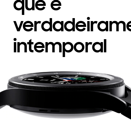
que
é
verdadeiram
intemporal