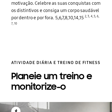
motivação. Celebre as suas conquistas com
os distintivos e consiga um corpo saudável
2
,
3
,
4
,
5
,
6
,
por dentro e por fora. 5,6,7,8,10,14,15
7
,
10
ATIVIDADE DIÁRIA E TREINO DE FITNESS
Planeie um treino e
monitorize-o