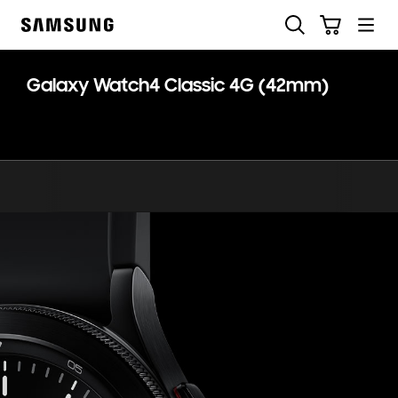
Skip
Pesquisar
Carrinho
to
Samsung
content
Galaxy Watch4 Classic 4G (42mm)