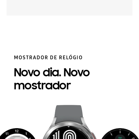
MOSTRADOR DE RELÓGIO
Novo dia. Novo
mostrador
Um dispositivo Galaxy Watch4 Classic e seus vários estilos de mostrador de relógio podem ser vistos.