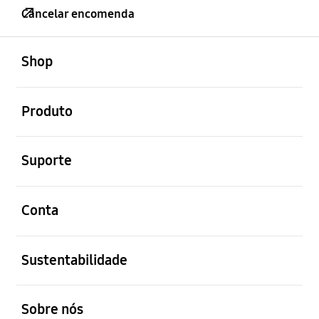
Cancelar encomenda
abrir
Footer Navigation
Shop
abrir
Produto
abrir
Suporte
abrir
Conta
abrir
Sustentabilidade
abrir
Sobre nós