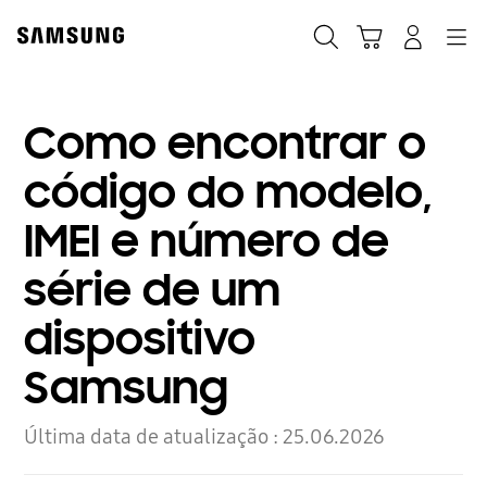
Skip
Skip
to
to
Pesquisar
Carrinho
Navigation
Iniciar sessão
content
accessibility
help
Como encontrar o
código do modelo,
IMEI e número de
série de um
dispositivo
Samsung
Última data de atualização :
25.06.2026